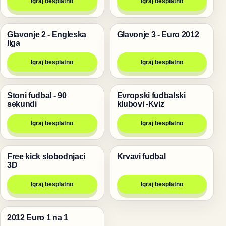
Igraj besplatno
Igraj besplatno
Glavonje 2 - Engleska
Glavonje 3 - Euro 2012
Igre za dvoje
Igre za dvoje
liga
Igraj besplatno
Igraj besplatno
Stoni fudbal - 90
Evropski fudbalski
Igre
Igre
sekundi
klubovi -Kviz
Igraj besplatno
Igraj besplatno
Free kick slobodnjaci
Krvavi fudbal
Igre
Igre
3D
Igraj besplatno
Igraj besplatno
2012 Euro 1 na 1
Igre