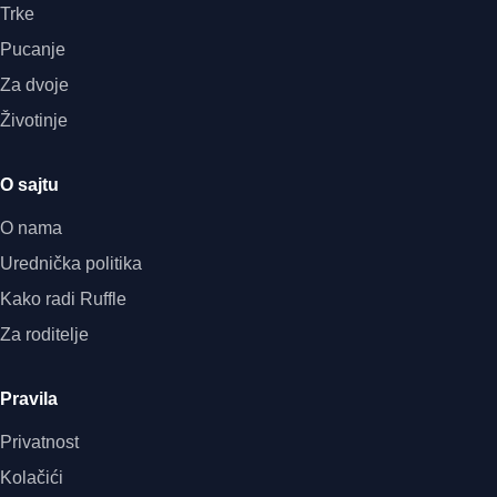
Trke
Pucanje
Za dvoje
Životinje
O sajtu
O nama
Urednička politika
Kako radi Ruffle
Za roditelje
Pravila
Privatnost
Kolačići