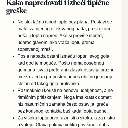
Kako napredovati i izbeći tipične
greške
Ne stoj tačno ispod lopte bez plana. Postavi se
malo iza njenog očekivanog pada, pa skokom
pošalji loptu napred. Ako si previše ispred,
udarac glavom lako vraća loptu prema
sopstvenoj mreži.
Posle napada ostani između lopte i svog gola
kad god je moguće. Pošto nema posebnog
golmana, svaki preterani izlazak ostavlja praznu
mrežu. Jedan propušten bonus obično je manje
štetan od lakog gola protivnika.
Razmaknicu koristi na osnovu udaljenosti, a ne
ritmičnim pritiskanjem. Noga ima kratak domet;
niz nasumičnih zamaha često ostavlja igrača
bez korisnog kontakta baš kada lopta padne.
Za visoku loptu prvo razmisli o skoku, a za nisku
o voleju. Glava pokriva veliku površinu i dobra