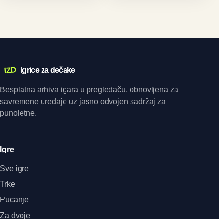
IZD
Igrice za dečake
Besplatna arhiva igara u pregledaču, obnovljena za
savremene uređaje uz jasno odvojen sadržaj za
punoletne.
Igre
Sve igre
Trke
Pucanje
Za dvoje