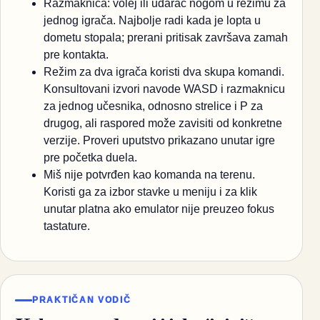
Razmaknica: volej ili udarac nogom u režimu za
jednog igrača. Najbolje radi kada je lopta u
dometu stopala; prerani pritisak završava zamah
pre kontakta.
Režim za dva igrača koristi dva skupa komandi.
Konsultovani izvori navode WASD i razmaknicu
za jednog učesnika, odnosno strelice i P za
drugog, ali raspored može zavisiti od konkretne
verzije. Proveri uputstvo prikazano unutar igre
pre početka duela.
Miš nije potvrđen kao komanda na terenu.
Koristi ga za izbor stavke u meniju i za klik
unutar platna ako emulator nije preuzeo fokus
tastature.
PRAKTIČAN VODIČ