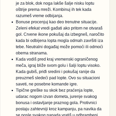
je za blok, dok noga lakše šalje nisku loptu
oštrije prema mreži. Kombinuj ih tek kada
razumeš vreme odbijanja.
Bonuse procenjuj kao deo trenutne situacije.
Zeleni efekat vredi gađati ako pritom ne otvaraš
gol. Crvene ikone pokušaj da izbegneš, naročito
kada bi odbijena lopta mogla odmah završiti iza
tebe. Neutralni događaj može pomoći ili odmoći
obema stranama.
Kada vodiš pred kraj vremenski ograničenog
meča, igraj bliže svom golu i šalji loptu visoko.
Kada gubiš, priđi sredini i pokušaj ranije da
preuzmeš sledeći pad lopte. Ovo su situacioni
saveti, ne posebne komande igre.
Tipične greške su skok bez praćenja lopte,
udarac nogom izvan dometa, jurenje svakog
bonusa i ostavljanje praznog gola. Protivnici
postaju zahtevniji kroz kampanju, pa navika da
se posle svakog napada vratiš u odbrambeni