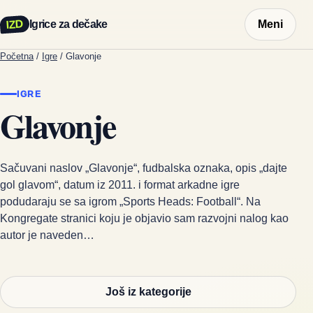
IZD
Igrice za dečake
Meni
Početna
/
Igre
/
Glavonje
IGRE
Glavonje
Sačuvani naslov „Glavonje“, fudbalska oznaka, opis „dajte
gol glavom“, datum iz 2011. i format arkadne igre
podudaraju se sa igrom „Sports Heads: Football“. Na
Kongregate stranici koju je objavio sam razvojni nalog kao
autor je naveden…
Još iz kategorije