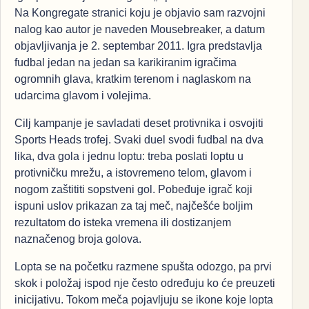
Na Kongregate stranici koju je objavio sam razvojni
nalog kao autor je naveden Mousebreaker, a datum
objavljivanja je 2. septembar 2011. Igra predstavlja
fudbal jedan na jedan sa karikiranim igračima
ogromnih glava, kratkim terenom i naglaskom na
udarcima glavom i volejima.
Cilj kampanje je savladati deset protivnika i osvojiti
Sports Heads trofej. Svaki duel svodi fudbal na dva
lika, dva gola i jednu loptu: treba poslati loptu u
protivničku mrežu, a istovremeno telom, glavom i
nogom zaštititi sopstveni gol. Pobeđuje igrač koji
ispuni uslov prikazan za taj meč, najčešće boljim
rezultatom do isteka vremena ili dostizanjem
naznačenog broja golova.
Lopta se na početku razmene spušta odozgo, pa prvi
skok i položaj ispod nje često određuju ko će preuzeti
inicijativu. Tokom meča pojavljuju se ikone koje lopta