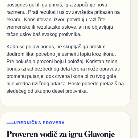
postigneš gol ili ga primiš, igra započinje novu
razmenu. Prati rezultat i uslov završetka prikazan na
ekranu. Konsultovani izvori potvrđuju različite
vremenske ili rezultatske uslove, ali ne objavljuju
tačan uslov baš svakog protivnika.
Kada se pojavi bonus, ne skupljaš ga prostim
dodirom lika: potrebno je usmeriti loptu kroz ikonu.
Pre pokušaja proceni boju i položaj. Koristan zeleni
bonus iznad bezbednog dela terena može opravdati
promenu putanje, dok crvena ikona blizu tvog gola
nije vredna rizičnog udarca. Posle pobede prelaziš na
sledećeg od ukupno deset protivnika.
UREDNIČKA PROVERA
Proveren vodič za igru Glavonje