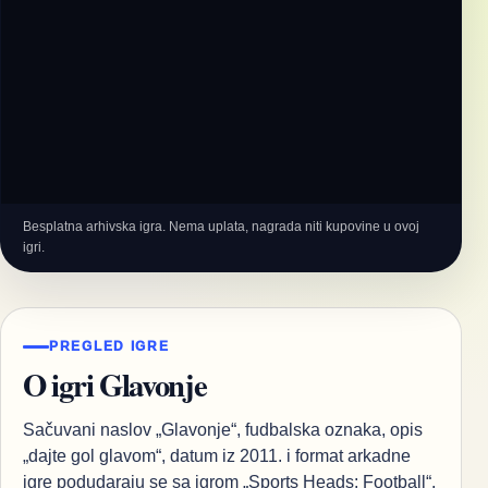
Besplatna arhivska igra. Nema uplata, nagrada niti kupovine u ovoj
igri.
PREGLED IGRE
O igri Glavonje
Sačuvani naslov „Glavonje“, fudbalska oznaka, opis
„dajte gol glavom“, datum iz 2011. i format arkadne
igre podudaraju se sa igrom „Sports Heads: Football“.