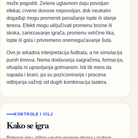
može pogoditi. Zelene uglavnom daju povoljan
efekat, crvene donose nepovoljan, dok neutralni
događaji mogu promeniti ponašanje lopte ili stanje
terena. Efekti mogu uključivati promenu brzine ili
skoka, zamrzavanje igrača, promenu veličine lika,
lopte ili gola i privremeno onemogućavanje šuta.
Ovo je arkadna interpretacija fudbala, a ne simulacija
punih timova. Nema dodavanja saigračima, formacija,
ofsajda ni upravljanja golmanom. Isti lik mora da
napada i brani, pa su pozicioniranje i procena
odbijanja važniji od dugih kombinacija tastera.
KONTROLE I CILJ
Kako se igra
Pokreni igru, klikni unutar njenog okvira i izaberi