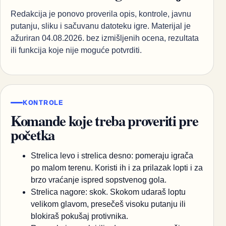
Redakcija je ponovo proverila opis, kontrole, javnu
putanju, sliku i sačuvanu datoteku igre. Materijal je
ažuriran 04.08.2026. bez izmišljenih ocena, rezultata
ili funkcija koje nije moguće potvrditi.
KONTROLE
Komande koje treba proveriti pre
početka
Strelica levo i strelica desno: pomeraju igrača
po malom terenu. Koristi ih i za prilazak lopti i za
brzo vraćanje ispred sopstvenog gola.
Strelica nagore: skok. Skokom udaraš loptu
velikom glavom, presečeš visoku putanju ili
blokiraš pokušaj protivnika.