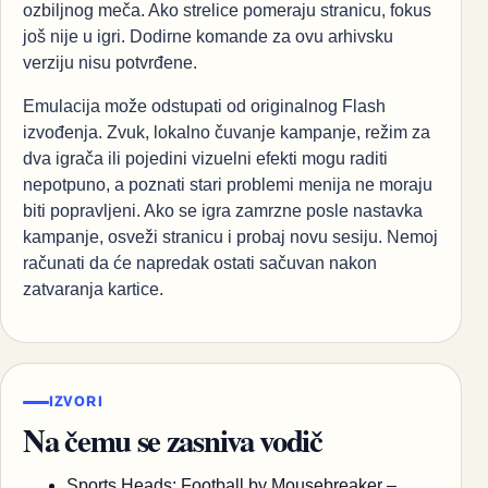
ozbiljnog meča. Ako strelice pomeraju stranicu, fokus
još nije u igri. Dodirne komande za ovu arhivsku
verziju nisu potvrđene.
Emulacija može odstupati od originalnog Flash
izvođenja. Zvuk, lokalno čuvanje kampanje, režim za
dva igrača ili pojedini vizuelni efekti mogu raditi
nepotpuno, a poznati stari problemi menija ne moraju
biti popravljeni. Ako se igra zamrzne posle nastavka
kampanje, osveži stranicu i probaj novu sesiju. Nemoj
računati da će napredak ostati sačuvan nakon
zatvaranja kartice.
IZVORI
Na čemu se zasniva vodič
Sports Heads: Football by Mousebreaker –