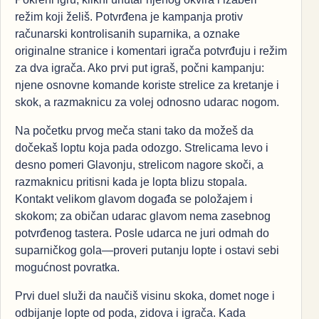
režim koji želiš. Potvrđena je kampanja protiv
računarski kontrolisanih suparnika, a oznake
originalne stranice i komentari igrača potvrđuju i režim
za dva igrača. Ako prvi put igraš, počni kampanju:
njene osnovne komande koriste strelice za kretanje i
skok, a razmaknicu za volej odnosno udarac nogom.
Na početku prvog meča stani tako da možeš da
dočekaš loptu koja pada odozgo. Strelicama levo i
desno pomeri Glavonju, strelicom nagore skoči, a
razmaknicu pritisni kada je lopta blizu stopala.
Kontakt velikom glavom događa se položajem i
skokom; za običan udarac glavom nema zasebnog
potvrđenog tastera. Posle udarca ne juri odmah do
suparničkog gola—proveri putanju lopte i ostavi sebi
mogućnost povratka.
Prvi duel služi da naučiš visinu skoka, domet noge i
odbijanje lopte od poda, zidova i igrača. Kada