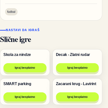
fudbal
NASTAVI DA IGRAŠ
Slične igre
Skola za nindze
Decak - Zlatni rudar
Igre
Igre
Igraj besplatno
Igraj besplatno
SMART parking
Zacarani krug - Lavirint
Trke
Igre
Igraj besplatno
Igraj besplatno