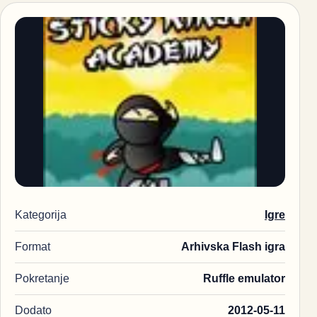
Kategorija
Igre
Format
Arhivska Flash igra
Pokretanje
Ruffle emulator
Dodato
2012-05-11