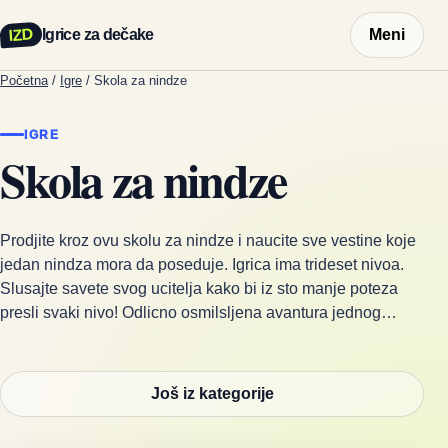
IZD
Igrice za dečake
Meni
Početna
/
Igre
/
Skola za nindze
IGRE
Skola za nindze
Prodjite kroz ovu skolu za nindze i naucite sve vestine koje
jedan nindza mora da poseduje. Igrica ima trideset nivoa.
Slusajte savete svog ucitelja kako bi iz sto manje poteza
presli svaki nivo! Odlicno osmilsljena avantura jednog…
Još iz kategorije