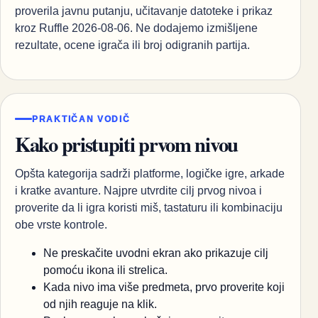
proverila javnu putanju, učitavanje datoteke i prikaz
kroz Ruffle 2026-08-06. Ne dodajemo izmišljene
rezultate, ocene igrača ili broj odigranih partija.
PRAKTIČAN VODIČ
Kako pristupiti prvom nivou
Opšta kategorija sadrži platforme, logičke igre, arkade
i kratke avanture. Najpre utvrdite cilj prvog nivoa i
proverite da li igra koristi miš, tastaturu ili kombinaciju
obe vrste kontrole.
Ne preskačite uvodni ekran ako prikazuje cilj
pomoću ikona ili strelica.
Kada nivo ima više predmeta, prvo proverite koji
od njih reaguje na klik.