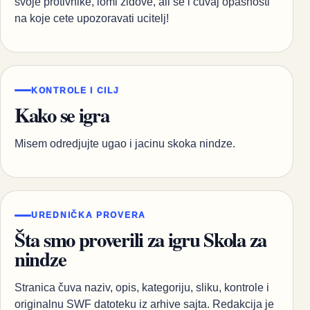
svoje protivnike, lomi zidove, ali se i cuvaj opasnosti
na koje cete upozoravati ucitelj!
KONTROLE I CILJ
Kako se igra
Misem odredjujte ugao i jacinu skoka nindze.
UREDNIČKA PROVERA
Šta smo proverili za igru Skola za
nindze
Stranica čuva naziv, opis, kategoriju, sliku, kontrole i
originalnu SWF datoteku iz arhive sajta. Redakcija je