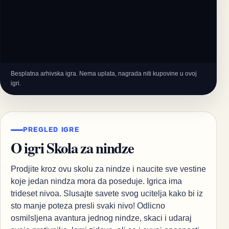
Besplatna arhivska igra. Nema uplata, nagrada niti kupovine u ovoj
igri.
PREGLED IGRE
O igri Skola za nindze
Prodjite kroz ovu skolu za nindze i naucite sve vestine
koje jedan nindza mora da poseduje. Igrica ima
trideset nivoa. Slusajte savete svog ucitelja kako bi iz
sto manje poteza presli svaki nivo! Odlicno
osmilsljena avantura jednog nindze, skaci i udaraj