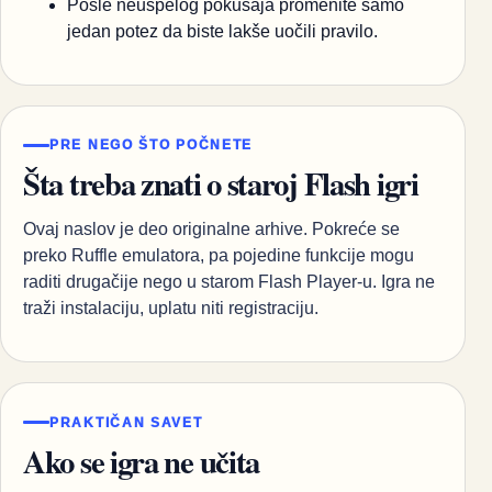
Posle neuspelog pokušaja promenite samo
jedan potez da biste lakše uočili pravilo.
PRE NEGO ŠTO POČNETE
Šta treba znati o staroj Flash igri
Ovaj naslov je deo originalne arhive. Pokreće se
preko Ruffle emulatora, pa pojedine funkcije mogu
raditi drugačije nego u starom Flash Player-u. Igra ne
traži instalaciju, uplatu niti registraciju.
PRAKTIČAN SAVET
Ako se igra ne učita