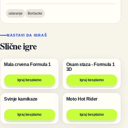
udaranje
Borilacke
NASTAVI DA IGRAŠ
Slične igre
Mala crvena Formula 1
Osam staza - Formula 1
Trke
Trke
3D
Igraj besplatno
Igraj besplatno
Svinje kamikaze
Moto Hot Rider
Pucanje
Trke
Igraj besplatno
Igraj besplatno