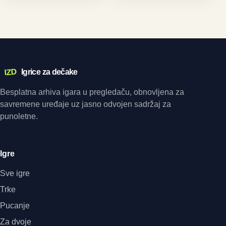
IZD
Igrice za dečake
Besplatna arhiva igara u pregledaču, obnovljena za
savremene uređaje uz jasno odvojen sadržaj za
punoletne.
Igre
Sve igre
Trke
Pucanje
Za dvoje