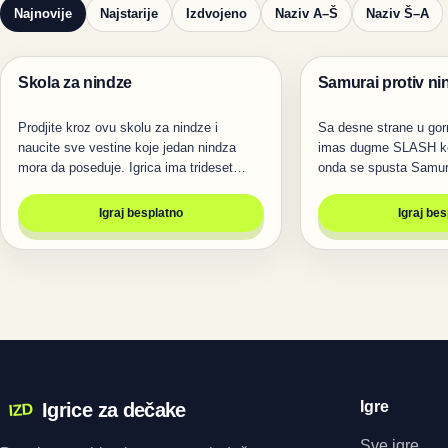
Najnovije
Najstarije
Izdvojeno
Naziv A–Š
Naziv Š–A
Skola za nindze
Samurai protiv ni
Igre
Igre
Prodjite kroz ovu skolu za nindze i
Sa desne strane u go
naucite sve vestine koje jedan nindza
imas dugme SLASH ko
mora da poseduje. Igrica ima trideset…
onda se spusta Samura
a…
Igraj besplatno
Igraj be
Igre
Igrice za dečake
IZD
Sve igre