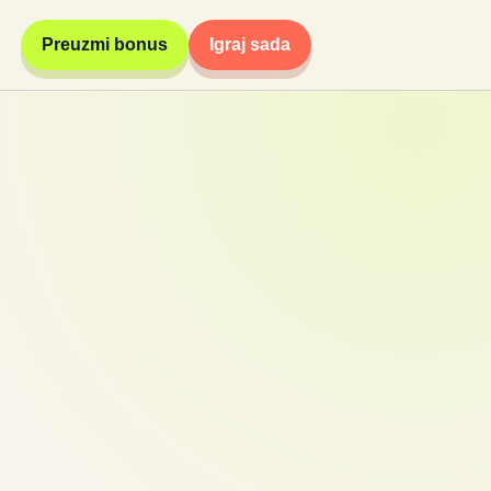
Preuzmi bonus
Igraj sada