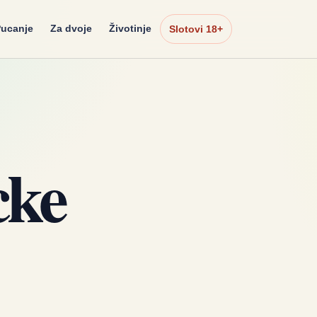
ucanje
Za dvoje
Životinje
Slotovi 18+
cke