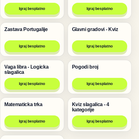
Igraj besplatno
Igraj besplatno
Zastava Portugalije
Glavni gradovi - Kviz
Igre
Igre
Igraj besplatno
Igraj besplatno
Vaga libra - Logicka
Pogodi broj
Igre
Igre
slagalica
Igraj besplatno
Igraj besplatno
Matematicka trka
Kviz slagalica - 4
Igre
Igre
kategorije
Igraj besplatno
Igraj besplatno