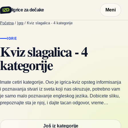
IZD
Igrice za dečake
Meni
Početna
/
Igre
/
Kviz slagalica - 4 kategorije
IGRE
Kviz slagalica - 4
kategorije
Imate cetiri kategorije. Ovo je igrica-kviz opsteg informisanja
i poznavanja stvari iz sveta koji nas okruzuje, potrebno vam
je samo malo poznavanje engleskog jezika. Dobicete sliku,
prepoznajte sta je njoj, i dajte tacan odgovor, vreme…
Još iz kategorije