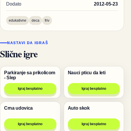
Dodato
2012-05-23
edukativne
deca
friv
NASTAVI DA IGRAŠ
Slične igre
Parkiranje sa prikolicom
Nauci pticu da leti
Trke
Životinje
- Slep
Igraj besplatno
Igraj besplatno
Crna udovica
Auto skok
Životinje
Trke
Igraj besplatno
Igraj besplatno