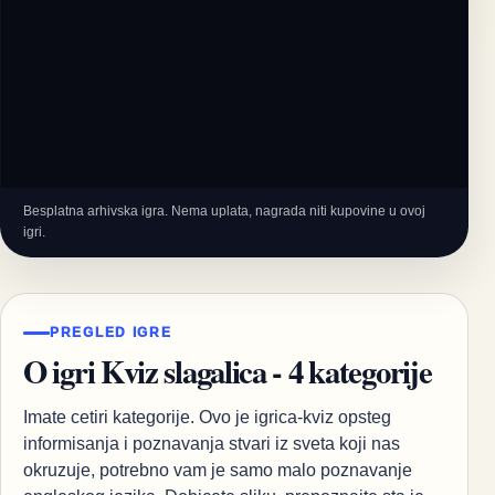
Besplatna arhivska igra. Nema uplata, nagrada niti kupovine u ovoj
igri.
PREGLED IGRE
O igri Kviz slagalica - 4 kategorije
Imate cetiri kategorije. Ovo je igrica-kviz opsteg
informisanja i poznavanja stvari iz sveta koji nas
okruzuje, potrebno vam je samo malo poznavanje