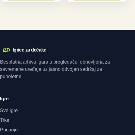
IZD
Igrice za dečake
Besplatna arhiva igara u pregledaču, obnovljena za
savremene uređaje uz jasno odvojen sadržaj za
punoletne.
Igre
Sve igre
Trke
Pucanje