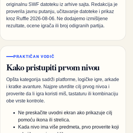
originalnu SWF datoteku iz arhive sajta. Redakcija je
proverila javnu putanju, učitavanje datoteke i prikaz
kroz Ruffle 2026-08-06. Ne dodajemo izmišljene
rezultate, ocene igrača ili broj odigranih partija.
PRAKTIČAN VODIČ
Kako pristupiti prvom nivou
Opšta kategorija sadrži platforme, logičke igre, arkade
i kratke avanture. Najpre utvrdite cilj prvog nivoa i
proverite da li igra koristi miš, tastaturu ili kombinaciju
obe vrste kontrole.
Ne preskačite uvodni ekran ako prikazuje cilj
pomoću ikona ili strelica.
Kada nivo ima više predmeta, prvo proverite koji