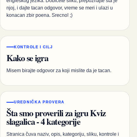
engleskog jezika. Dobicete sliku, prepoznajte sta je
njoj, i dajte tacan odgovor, vreme se meri i ulazi u
konacan zbir poena. Srecno! ;)
KONTROLE I CILJ
Kako se igra
Misem birajte odgovor za koji mislite da je tacan.
UREDNIČKA PROVERA
Šta smo proverili za igru Kviz
slagalica - 4 kategorije
Stranica čuva naziv, opis, kategoriju, sliku, kontrole i