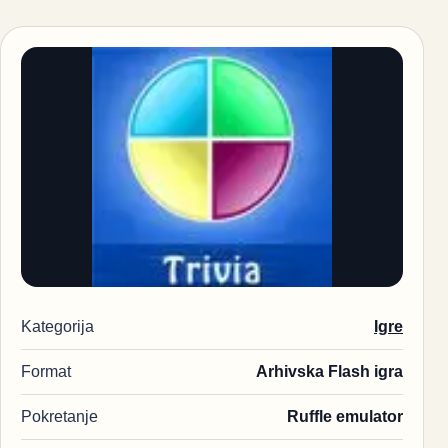
Kategorija
Igre
Format
Arhivska Flash igra
Pokretanje
Ruffle emulator