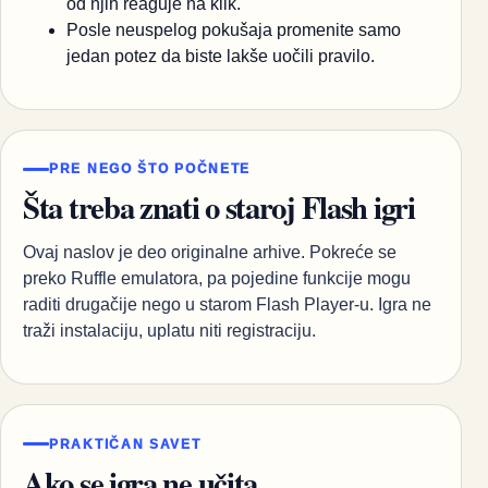
od njih reaguje na klik.
Posle neuspelog pokušaja promenite samo
jedan potez da biste lakše uočili pravilo.
PRE NEGO ŠTO POČNETE
Šta treba znati o staroj Flash igri
Ovaj naslov je deo originalne arhive. Pokreće se
preko Ruffle emulatora, pa pojedine funkcije mogu
raditi drugačije nego u starom Flash Player-u. Igra ne
traži instalaciju, uplatu niti registraciju.
PRAKTIČAN SAVET
Ako se igra ne učita