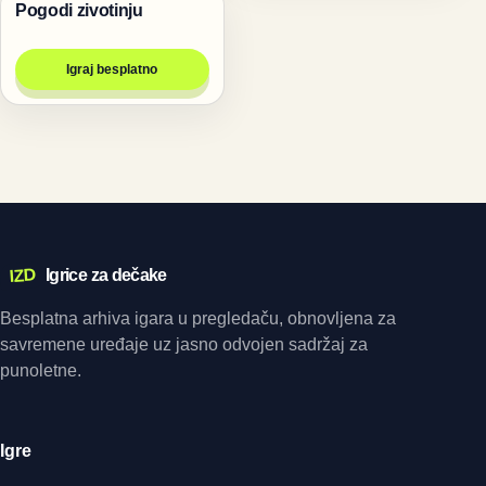
Pogodi zivotinju
Životinje
Igraj besplatno
IZD
Igrice za dečake
Besplatna arhiva igara u pregledaču, obnovljena za
savremene uređaje uz jasno odvojen sadržaj za
punoletne.
Igre