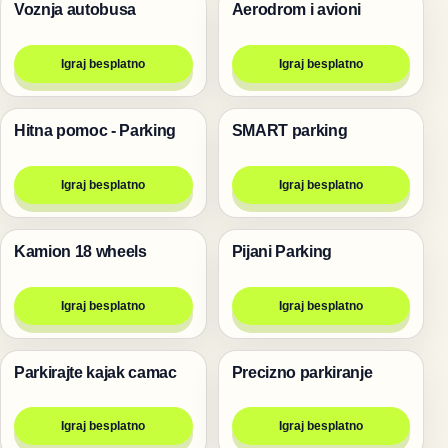
Voznja autobusa
Aerodrom i avioni
Trke
Igre
Igraj besplatno
Igraj besplatno
Hitna pomoc - Parking
SMART parking
Trke
Trke
Igraj besplatno
Igraj besplatno
Kamion 18 wheels
Pijani Parking
Trke
Trke
Igraj besplatno
Igraj besplatno
Parkirajte kajak camac
Precizno parkiranje
Trke
Trke
Igraj besplatno
Igraj besplatno