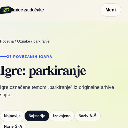
IZD
Igrice za dečake
Meni
Početna
/
Oznake
/
parkiranje
27 POVEZANIH IGARA
Igre: parkiranje
Igre označene temom „parkiranje” iz originalne arhive
sajta.
Najnovije
Najstarije
Izdvojeno
Naziv A–Š
Naziv Š–A