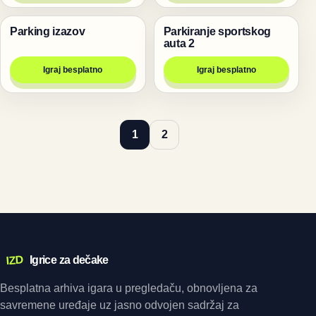
Parking izazov
Parkiranje sportskog
Trke
Trke
auta 2
Igraj besplatno
Igraj besplatno
1
2
IZD
Igrice za dečake
Besplatna arhiva igara u pregledaču, obnovljena za
savremene uređaje uz jasno odvojen sadržaj za