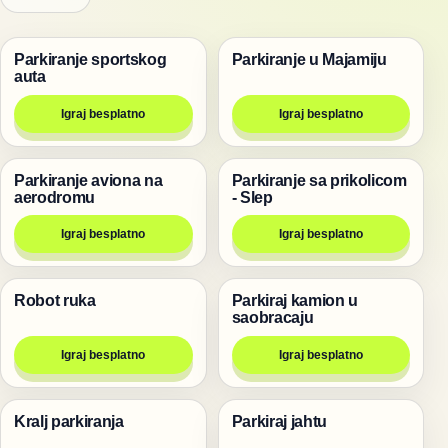
Parkiranje sportskog
Parkiranje u Majamiju
Trke
Trke
auta
Igraj besplatno
Igraj besplatno
Parkiranje aviona na
Parkiranje sa prikolicom
Trke
Trke
aerodromu
- Slep
Igraj besplatno
Igraj besplatno
Robot ruka
Parkiraj kamion u
Igre
Trke
saobracaju
Igraj besplatno
Igraj besplatno
Kralj parkiranja
Parkiraj jahtu
Trke
Trke