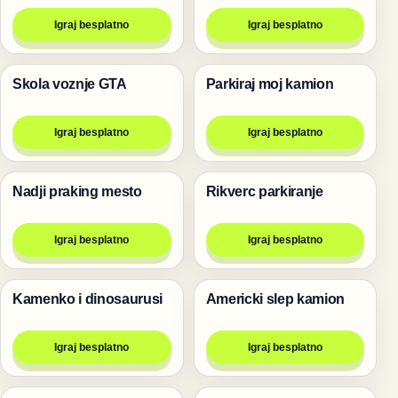
Igraj besplatno
Igraj besplatno
Skola voznje GTA
Parkiraj moj kamion
Trke
Trke
Igraj besplatno
Igraj besplatno
Nadji praking mesto
Rikverc parkiranje
Trke
Trke
Igraj besplatno
Igraj besplatno
Kamenko i dinosaurusi
Americki slep kamion
Trke
Trke
Igraj besplatno
Igraj besplatno