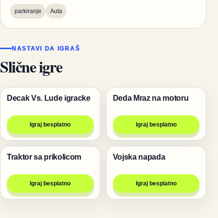
parkiranje
Auta
NASTAVI DA IGRAŠ
Slične igre
Decak Vs. Lude igracke
Deda Mraz na motoru
Pucanje
Trke
Igraj besplatno
Igraj besplatno
Traktor sa prikolicom
Vojska napada
Trke
Igre
Igraj besplatno
Igraj besplatno