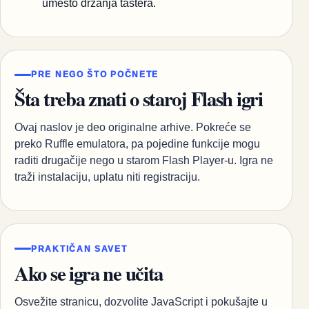
umesto držanja tastera.
PRE NEGO ŠTO POČNETE
Šta treba znati o staroj Flash igri
Ovaj naslov je deo originalne arhive. Pokreće se
preko Ruffle emulatora, pa pojedine funkcije mogu
raditi drugačije nego u starom Flash Player-u. Igra ne
traži instalaciju, uplatu niti registraciju.
PRAKTIČAN SAVET
Ako se igra ne učita
Osvežite stranicu, dozvolite JavaScript i pokušajte u