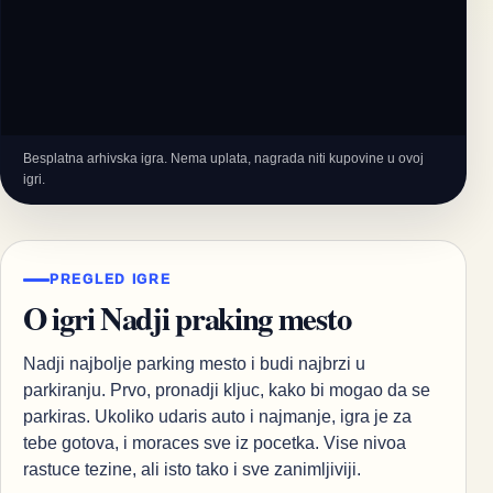
Besplatna arhivska igra. Nema uplata, nagrada niti kupovine u ovoj
igri.
PREGLED IGRE
O igri Nadji praking mesto
Nadji najbolje parking mesto i budi najbrzi u
parkiranju. Prvo, pronadji kljuc, kako bi mogao da se
parkiras. Ukoliko udaris auto i najmanje, igra je za
tebe gotova, i moraces sve iz pocetka. Vise nivoa
rastuce tezine, ali isto tako i sve zanimljiviji.