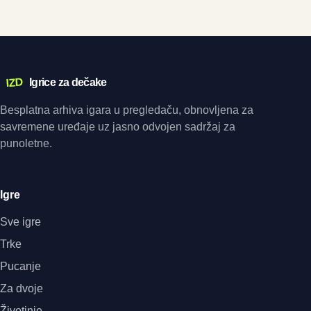
IZD
Igrice za dečake
Besplatna arhiva igara u pregledaču, obnovljena za
savremene uređaje uz jasno odvojen sadržaj za
punoletne.
Igre
Sve igre
Trke
Pucanje
Za dvoje
Životinje