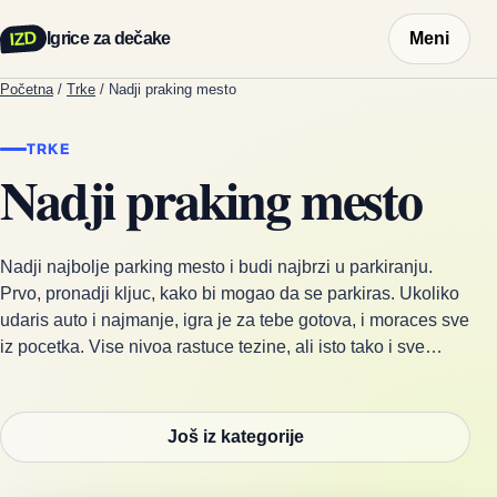
IZD
Igrice za dečake
Meni
Početna
/
Trke
/
Nadji praking mesto
TRKE
Nadji praking mesto
Nadji najbolje parking mesto i budi najbrzi u parkiranju.
Prvo, pronadji kljuc, kako bi mogao da se parkiras. Ukoliko
udaris auto i najmanje, igra je za tebe gotova, i moraces sve
iz pocetka. Vise nivoa rastuce tezine, ali isto tako i sve…
Još iz kategorije