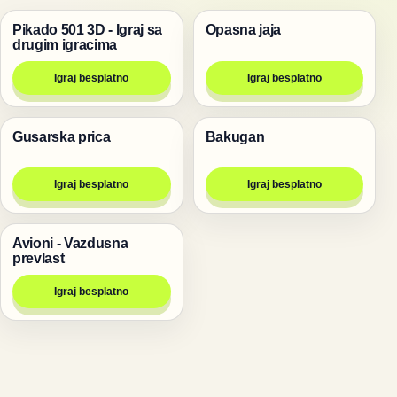
Pikado 501 3D - Igraj sa
Opasna jaja
Igre
Igre za dvoje
drugim igracima
Igraj besplatno
Igraj besplatno
Gusarska prica
Bakugan
Pucanje
Bakugan igrice
Igraj besplatno
Igraj besplatno
Avioni - Vazdusna
Igre
prevlast
Igraj besplatno