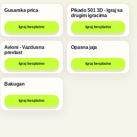
Gusarska prica
Pikado 501 3D - Igraj sa
Pucanje
Igre
drugim igracima
Igraj besplatno
Igraj besplatno
Avioni - Vazdusna
Opasna jaja
Igre
Igre za dvoje
prevlast
Igraj besplatno
Igraj besplatno
Bakugan
Bakugan igrice
Igraj besplatno