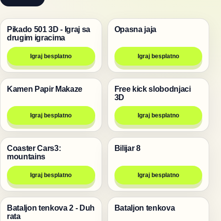
Pikado 501 3D - Igraj sa
Opasna jaja
Igre
Igre za dvoje
drugim igracima
Igraj besplatno
Igraj besplatno
Kamen Papir Makaze
Free kick slobodnjaci
Igre za dvoje
Igre
3D
Igraj besplatno
Igraj besplatno
Coaster Cars3:
Bilijar 8
Igre
Igre za dvoje
mountains
Igraj besplatno
Igraj besplatno
Bataljon tenkova 2 - Duh
Bataljon tenkova
Pucanje
Pucanje
rata