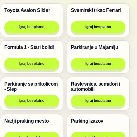
Toyota Avalon Slider
Svemirski trkac Ferrari
Trke
Trke
Igraj besplatno
Igraj besplatno
Formula 1 - Stari bolidi
Parkiranje u Majamiju
Trke
Trke
Igraj besplatno
Igraj besplatno
Parkiranje sa prikolicom
Raskrsnica, semafori i
Trke
Trke
- Slep
automobili
Igraj besplatno
Igraj besplatno
Nadji praking mesto
Parking izazov
Trke
Trke