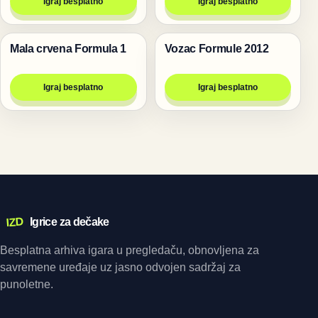
Igraj besplatno
Igraj besplatno
Mala crvena Formula 1
Vozac Formule 2012
Trke
Trke
Igraj besplatno
Igraj besplatno
IZD
Igrice za dečake
Besplatna arhiva igara u pregledaču, obnovljena za
savremene uređaje uz jasno odvojen sadržaj za
punoletne.