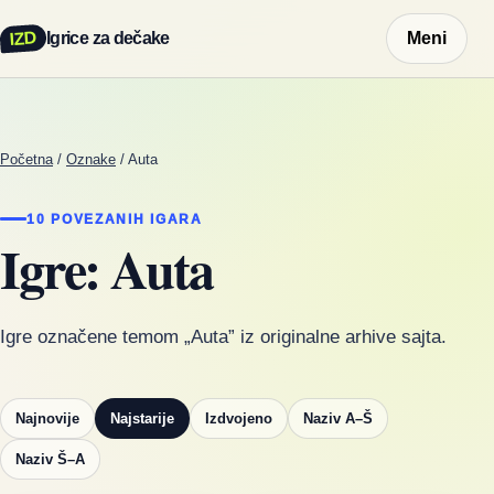
IZD
Igrice za dečake
Meni
Početna
/
Oznake
/
Auta
10 POVEZANIH IGARA
Igre: Auta
Igre označene temom „Auta” iz originalne arhive sajta.
Najnovije
Najstarije
Izdvojeno
Naziv A–Š
Naziv Š–A