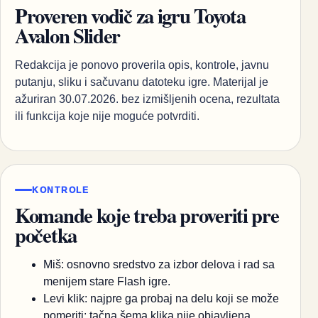
Proveren vodič za igru Toyota
Avalon Slider
Redakcija je ponovo proverila opis, kontrole, javnu
putanju, sliku i sačuvanu datoteku igre. Materijal je
ažuriran 30.07.2026. bez izmišljenih ocena, rezultata
ili funkcija koje nije moguće potvrditi.
KONTROLE
Komande koje treba proveriti pre
početka
Miš: osnovno sredstvo za izbor delova i rad sa
menijem stare Flash igre.
Levi klik: najpre ga probaj na delu koji se može
pomeriti; tačna šema klika nije objavljena.