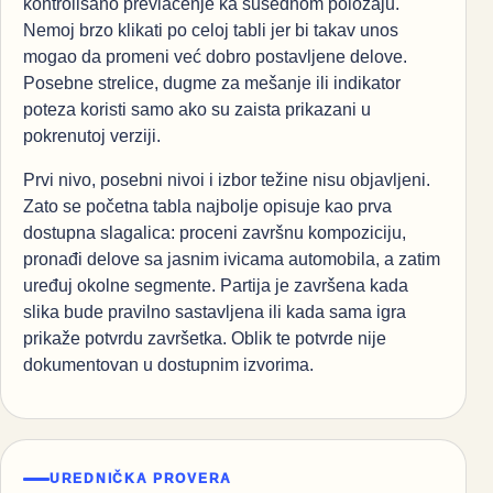
kontrolisano prevlačenje ka susednom položaju.
Nemoj brzo klikati po celoj tabli jer bi takav unos
mogao da promeni već dobro postavljene delove.
Posebne strelice, dugme za mešanje ili indikator
poteza koristi samo ako su zaista prikazani u
pokrenutoj verziji.
Prvi nivo, posebni nivoi i izbor težine nisu objavljeni.
Zato se početna tabla najbolje opisuje kao prva
dostupna slagalica: proceni završnu kompoziciju,
pronađi delove sa jasnim ivicama automobila, a zatim
uređuj okolne segmente. Partija je završena kada
slika bude pravilno sastavljena ili kada sama igra
prikaže potvrdu završetka. Oblik te potvrde nije
dokumentovan u dostupnim izvorima.
UREDNIČKA PROVERA