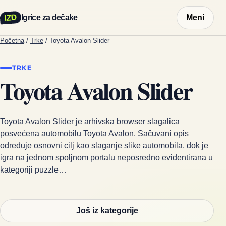
IZD
Igrice za dečake
Meni
Početna
/
Trke
/
Toyota Avalon Slider
TRKE
Toyota Avalon Slider
Toyota Avalon Slider je arhivska browser slagalica
posvećena automobilu Toyota Avalon. Sačuvani opis
određuje osnovni cilj kao slaganje slike automobila, dok je
igra na jednom spoljnom portalu neposredno evidentirana u
kategoriji puzzle…
Još iz kategorije