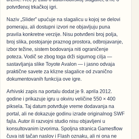
potvrđenoj trkačkoj igri.
Naziv „Slider” upućuje na slagalicu u kojoj se delovi
pomeraju, ali dostupni izvori ne objavljuju puna
pravila konkretne verzije. Nisu potvrđeni broj polja,
broj slika, postojanje praznog prostora, odbrojavanje,
izbor težine, sistem bodovanja niti ograničenje
poteza. Vodič se zbog toga drži sigurnog cilja —
sastavljanja slike Toyote Avalon — i jasno odvaja
praktične savete za klizne slagalice od zvanično
dokumentovanih funkcija ove igre.
Arhivski zapis na portalu dodat je 9. aprila 2012.
godine i prikazuje igru u okviru veličine 550 × 400
piksela. Taj datum potvrđuje vreme dodavanja na
portal, ali ne dokazuje godinu izrade originalnog SWF
fajla. Autor ili razvojni studio nisu objavljeni u
konsultovanim izvorima. Spoljna stranica Gamesflow
čuva isti tačan naslov i Flash oznaku, ali ni ona ne