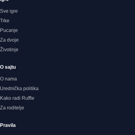
Sve igre
Trke
Pucanje
Za dvoje
Životinje
O sajtu
O nama
Urednička politika
Kako radi Ruffle
Za roditelje
Pravila