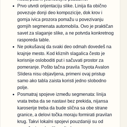
Prvo utvrdi orijentaciju slike. Linija tla obično
povezuje donji deo kompozicije, dok krov i
gornja ivica prozora pomažu u povezivanju
gornjih segmenata automobila. Ovo je praktičan
savet za slaganje slike, a ne potvrda konkretnog
rasporeda table.
Ne pokušavaj da svaki deo odmah dovedeš na
krajnje mesto. Kod kliznih slagalica često je
korisnije osloboditi put i sačuvati prostor za
pomeranje. Pošto tačna pravila Toyota Avalon
Slidera nisu objavljena, primeni ovaj pristup
samo ako tabla zaista koristi jedno slobodno
polje.
Posmatraj spojeve između segmenata: linija
vrata treba da se nastavi bez prekida, nijansa
karoserije treba da bude slična sa obe strane
granice, a delovi točka moraju formirati pravilan
krug. Takvi lokalni spojevi pouzdaniji su od