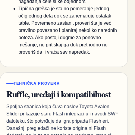
nagađanja cele slike odjednom.
Tipična greška je stalno pomeranje jednog
očiglednog dela dok se zanemaruje ostatak
table. Povremeno zastani, proveri šta je već
pravilno povezano i planiraj nekoliko narednih
poteza. Ako postoji dugme za ponovno
mešanje, ne pritiskaj ga dok prethodno ne
proveriš da li vraća sav napredak.
TEHNIČKA PROVERA
Ruffle, uređaji i kompatibilnost
Spoljna stranica koja čuva naslov Toyota Avalon
Slider prikazuje staru Flash integraciju i navodi SWF
datoteku, što potvrđuje da igra pripada Flash eri.
Današnji pregledači ne koriste originalni Flash