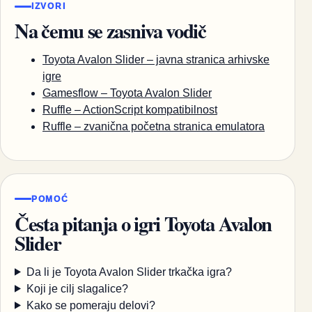
IZVORI
Na čemu se zasniva vodič
Toyota Avalon Slider – javna stranica arhivske
igre
Gamesflow – Toyota Avalon Slider
Ruffle – ActionScript kompatibilnost
Ruffle – zvanična početna stranica emulatora
POMOĆ
Česta pitanja o igri Toyota Avalon
Slider
Da li je Toyota Avalon Slider trkačka igra?
Koji je cilj slagalice?
Kako se pomeraju delovi?