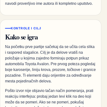
navodi proverljivo ime autora ili kompletno uputstvo.
KONTROLE I CILJ
Kako se igra
Na početku prve partije sačekaj da se učita cela slika
i raspored slagalice. Cilj je da delove vratiš na
položaje u kojima zajedno formiraju potpun prikaz
automobila Toyota Avalon. Pre prvog poteza pogledaj
boje karoserije, liniju krova, prozore, točkove i granice
pozadine. Ti elementi daju orijentire za određivanje
mesta pojedinačnih delova.
Pošto izvor nije objavio tačan način pomeranja, prati
reakciju interfejsa: probaj jedan levi klik na deo koji
može da se pomeri. Ako se ne pomeri, pokušaj