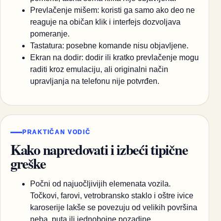
Prevlačenje mišem: koristi ga samo ako deo ne
reaguje na običan klik i interfejs dozvoljava
pomeranje.
Tastatura: posebne komande nisu objavljene.
Ekran na dodir: dodir ili kratko prevlačenje mogu
raditi kroz emulaciju, ali originalni način
upravljanja na telefonu nije potvrđen.
PRAKTIČAN VODIČ
Kako napredovati i izbeći tipične
greške
Počni od najuočljivijih elemenata vozila.
Točkovi, farovi, vetrobransko staklo i oštre ivice
karoserije lakše se povezuju od velikih površina
neba, puta ili jednobojne pozadine.