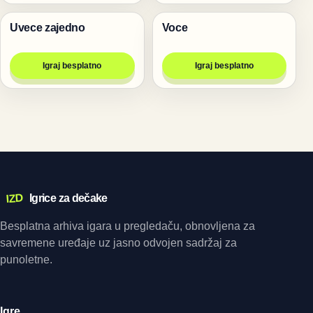
Uvece zajedno
Voce
Igre
Igre
Igraj besplatno
Igraj besplatno
IZD
Igrice za dečake
Besplatna arhiva igara u pregledaču, obnovljena za
savremene uređaje uz jasno odvojen sadržaj za
punoletne.
Igre