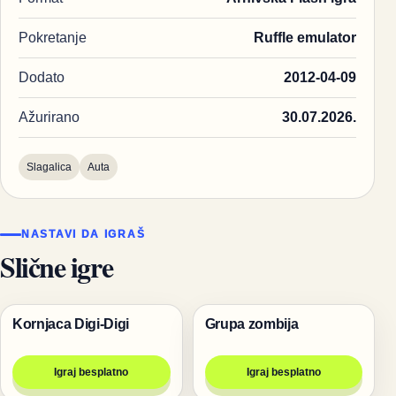
Pokretanje
Ruffle emulator
Dodato
2012-04-09
Ažurirano
30.07.2026.
Slagalica
Auta
NASTAVI DA IGRAŠ
Slične igre
Kornjaca Digi-Digi
Grupa zombija
Životinje
Pucanje
Igraj besplatno
Igraj besplatno