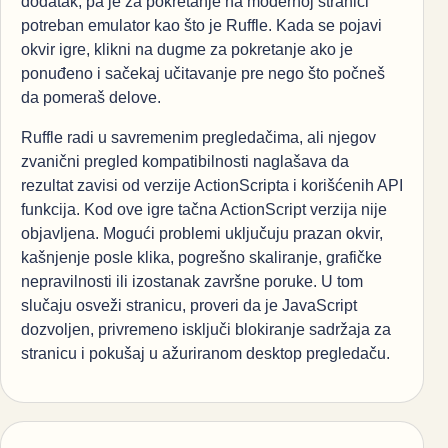
dodatak, pa je za pokretanje na modernoj stranici
potreban emulator kao što je Ruffle. Kada se pojavi
okvir igre, klikni na dugme za pokretanje ako je
ponuđeno i sačekaj učitavanje pre nego što počneš
da pomeraš delove.
Ruffle radi u savremenim pregledačima, ali njegov
zvanični pregled kompatibilnosti naglašava da
rezultat zavisi od verzije ActionScripta i korišćenih API
funkcija. Kod ove igre tačna ActionScript verzija nije
objavljena. Mogući problemi uključuju prazan okvir,
kašnjenje posle klika, pogrešno skaliranje, grafičke
nepravilnosti ili izostanak završne poruke. U tom
slučaju osveži stranicu, proveri da je JavaScript
dozvoljen, privremeno isključi blokiranje sadržaja za
stranicu i pokušaj u ažuriranom desktop pregledaču.