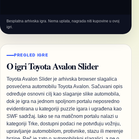
Besplatna arhivska igra. Nema uplata, nagrada niti kupovine u ovoj
igri.
PREGLED IGRE
O igri Toyota Avalon Slider
Toyota Avalon Slider je arhivska browser slagalica
posvećena automobilu Toyota Avalon. Sačuvani opis
određuje osnovni cilj kao slaganje slike automobila,
dok je igra na jednom spoljnom portalu neposredno
evidentirana u kategoriji puzzle igara i ugrađena kao
SWF sadržaj. Iako se na matičnom portalu nalazi u
kategoriji Trke, dostupni podaci ne potvrđuju vožnju,
upravljanje automobilom, protivnike, stazu ili merenje
brzine. Reč je zato o automobilskoj slagalici, a ne o