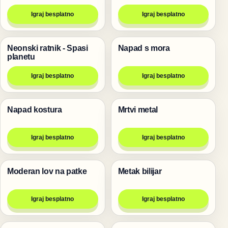
Igraj besplatno
Igraj besplatno
Neonski ratnik - Spasi
Napad s mora
Pucanje
Pucanje
planetu
Igraj besplatno
Igraj besplatno
Napad kostura
Mrtvi metal
Pucanje
Pucanje
Igraj besplatno
Igraj besplatno
Moderan lov na patke
Metak bilijar
Pucanje
Pucanje
Igraj besplatno
Igraj besplatno