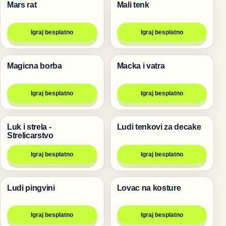
Mars rat
Mali tenk
Pucanje
Pucanje
Igraj besplatno
Igraj besplatno
Magicna borba
Macka i vatra
Pucanje
Pucanje
Igraj besplatno
Igraj besplatno
Luk i strela -
Ludi tenkovi za decake
Pucanje
Pucanje
Strelicarstvo
Igraj besplatno
Igraj besplatno
Ludi pingvini
Lovac na kosture
Pucanje
Pucanje
Igraj besplatno
Igraj besplatno