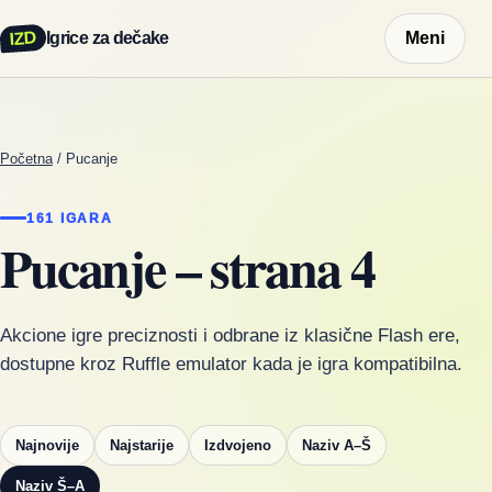
IZD
Igrice za dečake
Meni
Početna
/
Pucanje
161 IGARA
Pucanje – strana 4
Akcione igre preciznosti i odbrane iz klasične Flash ere,
dostupne kroz Ruffle emulator kada je igra kompatibilna.
Najnovije
Najstarije
Izdvojeno
Naziv A–Š
Naziv Š–A