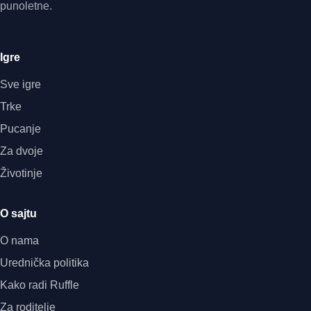
punoletne.
Igre
Sve igre
Trke
Pucanje
Za dvoje
Životinje
O sajtu
O nama
Urednička politika
Kako radi Ruffle
Za roditelje