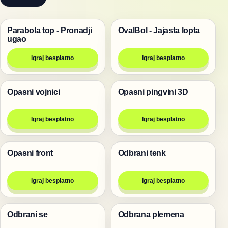
Parabola top - Pronadji
OvalBol - Jajasta lopta
Pucanje
Pucanje
ugao
Igraj besplatno
Igraj besplatno
Opasni vojnici
Opasni pingvini 3D
Pucanje
Pucanje
Igraj besplatno
Igraj besplatno
Opasni front
Odbrani tenk
Pucanje
Pucanje
Igraj besplatno
Igraj besplatno
Odbrani se
Odbrana plemena
Pucanje
Pucanje