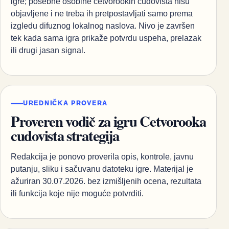
igre; posebne osobine četvorookih čudovišta nisu
objavljene i ne treba ih pretpostavljati samo prema
izgledu difuznog lokalnog naslova. Nivo je završen
tek kada sama igra prikaže potvrdu uspeha, prelazak
ili drugi jasan signal.
UREDNIČKA PROVERA
Proveren vodič za igru Cetvorooka
cudovista strategija
Redakcija je ponovo proverila opis, kontrole, javnu
putanju, sliku i sačuvanu datoteku igre. Materijal je
ažuriran 30.07.2026. bez izmišljenih ocena, rezultata
ili funkcija koje nije moguće potvrditi.