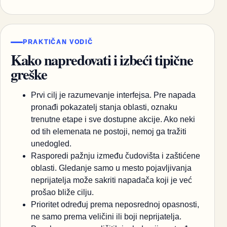
PRAKTIČAN VODIČ
Kako napredovati i izbeći tipične
greške
Prvi cilj je razumevanje interfejsa. Pre napada
pronađi pokazatelj stanja oblasti, oznaku
trenutne etape i sve dostupne akcije. Ako neki
od tih elemenata ne postoji, nemoj ga tražiti
unedogled.
Rasporedi pažnju između čudovišta i zaštićene
oblasti. Gledanje samo u mesto pojavljivanja
neprijatelja može sakriti napadača koji je već
prošao bliže cilju.
Prioritet određuj prema neposrednoj opasnosti,
ne samo prema veličini ili boji neprijatelja.