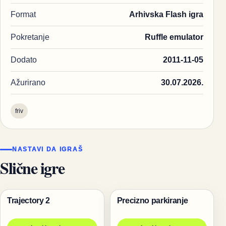
Format
Arhivska Flash igra
Pokretanje
Ruffle emulator
Dodato
2011-11-05
Ažurirano
30.07.2026.
friv
NASTAVI DA IGRAŠ
Slične igre
Trajectory 2
Precizno parkiranje
Pucanje
Trke