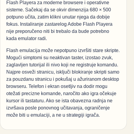
Flash Playera za moderne browsere i operativne
sisteme. Sačekaj da se okvir dimenzija 680 × 500
potpuno učita, zatim klikni unutar njega da dobije
fokus. Instaliranje zastarelog Adobe Flash Playera
nije preporučeno niti bi trebalo da bude potrebno
kada emulator radi.
Flash emulacija može nepotpuno izvršiti stare skripte.
Mogući simptomi su neaktivan taster, izostao zvuk,
zaglavljen tutorijal ili nivo koji ne registruje komandu.
Najpre osveži stranicu, isključi blokiranje skripti samo
za pouzdanu stranicu i pokušaj u ažuriranom desktop
browseru. Telefon i ekran osetljiv na dodir mogu
otežati precizne komande, naročito ako igra očekuje
kursor ili tastaturu. Ako se ista obavezna radnja ne
izvršava posle ponovnog učitavanja, ograničenje
može biti u emulaciji, a ne u strategiji igrača.