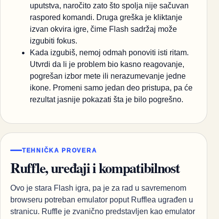
uputstva, naročito zato što spolja nije sačuvan
raspored komandi. Druga greška je kliktanje
izvan okvira igre, čime Flash sadržaj može
izgubiti fokus.
Kada izgubiš, nemoj odmah ponoviti isti ritam.
Utvrdi da li je problem bio kasno reagovanje,
pogrešan izbor mete ili nerazumevanje jedne
ikone. Promeni samo jedan deo pristupa, pa će
rezultat jasnije pokazati šta je bilo pogrešno.
TEHNIČKA PROVERA
Ruffle, uređaji i kompatibilnost
Ovo je stara Flash igra, pa je za rad u savremenom
browseru potreban emulator poput Rufflea ugrađen u
stranicu. Ruffle je zvanično predstavljen kao emulator