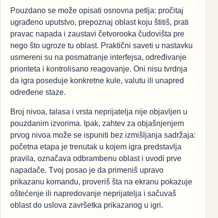
Pouzdano se može opisati osnovna petlja: pročitaj
ugrađeno uputstvo, prepoznaj oblast koju štitiš, prati
pravac napada i zaustavi četvorooka čudovišta pre
nego što ugroze tu oblast. Praktični saveti u nastavku
usmereni su na posmatranje interfejsa, određivanje
prioriteta i kontrolisano reagovanje. Oni nisu tvrdnja
da igra poseduje konkretne kule, valutu ili unapred
određene staze.
Broj nivoa, talasa i vrsta neprijatelja nije objavljen u
pouzdanim izvorima. Ipak, zahtev za objašnjenjem
prvog nivoa može se ispuniti bez izmišljanja sadržaja:
početna etapa je trenutak u kojem igra predstavlja
pravila, označava odbrambenu oblast i uvodi prve
napadače. Tvoj posao je da primeniš upravo
prikazanu komandu, proveriš šta na ekranu pokazuje
oštećenje ili napredovanje neprijatelja i sačuvaš
oblast do uslova završetka prikazanog u igri.