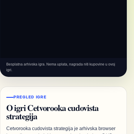
Besplatna arhivska igra. Nema uplata, nagrada niti kupovine u ovoj
igri.
PREGLED IGRE
O igri Cetvorooka cudovista
strategija
Cetvorooka cudovista strategija je arhivska browser