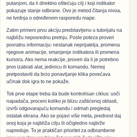
putanjom, da li direktno oštećuju cilj i koji indikator
pokazuje stanje odbrane. Ovo je metod čitanja nivoa,
ne tvrdnja o određenom rasporedu mape.
Zatim primeni prvu akciju predstavljenu u tutorijalu na
najbližu neposrednu pretnju. Posle poteza proveri
povratnu informaciju: nestanak neprijatelja, promena
njegove animacije, smanjenje indikatora ili promena
kursora. Ako nema reakcije, proveri da li je potrebno
prvo izabrati alat, jedinicu ili komandu. Nemoj
pretpostaviti da brzo ponavljanje klika povećava
učinak dok igra to ne pokaže.
Tok prve etape treba da bude kontrolisan ciklus: uoči
napadača, proceni koliko je blizu zaštićenoj oblasti,
izvrši odgovarajuću komandu i odmah pregledaj
ostatak ekrana. Ako se pojavi više meta, prednost daj
onoj koja je najbliža cilju ili očigledno najbrže
napreduje. To je praktičan prioritet za odbrambene