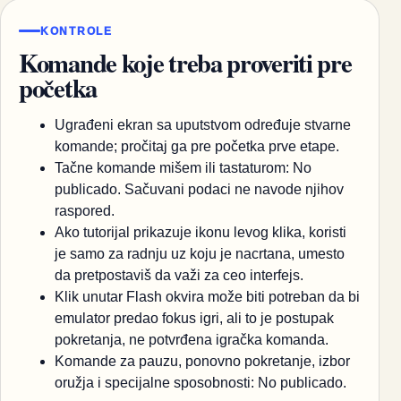
KONTROLE
Komande koje treba proveriti pre
početka
Ugrađeni ekran sa uputstvom određuje stvarne
komande; pročitaj ga pre početka prve etape.
Tačne komande mišem ili tastaturom: No
publicado. Sačuvani podaci ne navode njihov
raspored.
Ako tutorijal prikazuje ikonu levog klika, koristi
je samo za radnju uz koju je nacrtana, umesto
da pretpostaviš da važi za ceo interfejs.
Klik unutar Flash okvira može biti potreban da bi
emulator predao fokus igri, ali to je postupak
pokretanja, ne potvrđena igračka komanda.
Komande za pauzu, ponovno pokretanje, izbor
oružja i specijalne sposobnosti: No publicado.