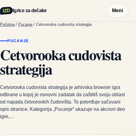
IZD
Igrice za dečake
Meni
Početna
/
Pucanje
/
Cetvorooka cudovista strategija
PUCANJE
Cetvorooka cudovista
strategija
Cetvorooka cudovista strategija je arhivska browser igra
odbrane u kojoj je osnovni zadatak da zaštitiš svoju oblast
od napada četvorookih čudovišta. To potvrđuje sačuvani
opis stranice. Kategorija „Pucanje“ ukazuje na akcioni deo
igre,…