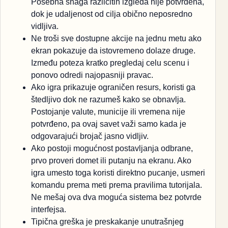
Posebna snaga različitih izgleda nije potvrđena,
dok je udaljenost od cilja obično neposredno
vidljiva.
Ne troši sve dostupne akcije na jednu metu ako
ekran pokazuje da istovremeno dolaze druge.
Između poteza kratko pregledaj celu scenu i
ponovo odredi najopasniji pravac.
Ako igra prikazuje ograničen resurs, koristi ga
štedljivo dok ne razumeš kako se obnavlja.
Postojanje valute, municije ili vremena nije
potvrđeno, pa ovaj savet važi samo kada je
odgovarajući brojač jasno vidljiv.
Ako postoji mogućnost postavljanja odbrane,
prvo proveri domet ili putanju na ekranu. Ako
igra umesto toga koristi direktno pucanje, usmeri
komandu prema meti prema pravilima tutorijala.
Ne mešaj ova dva moguća sistema bez potvrde
interfejsa.
Tipična greška je preskakanje unutrašnjeg