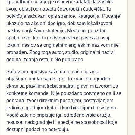
igra odbrane u kojoj je osnovni zadatak da zaštitiš
svoju oblast od napada četvorookih čudovišta. To
potvrđuje sačuvani opis stranice. Kategorija „Pucanje“
ukazuje na akcioni deo igre, dok sam lokalizovani
naslov naglašava strategiju. Međutim, pouzdan
spoljni izvor koji bi nedvosmisleno povezao ovaj
lokalni naslov sa originalnim engleskim nazivom nije
pronađen. Zbog toga autor, studio, originalni naziv i
godina izdanja ostaju: No publicado.
Sačuvano uputstvo kaže da je način igranja
objašnjen unutar same igre. To znači da ugrađeni
ekran sa pravilima treba smatrati glavnim izvorom za
konkretne komande. Nije pouzdano potvrđeno da li se
odbrana izvodi direktnim pucanjem, postavljanjem
jedinica, gradnjom kula ili kombinacijom tih sistema.
Vodič zato ne pripisuje igri određene vrste oružja,
resurse, nadogradnje ili specijalne sposobnosti koje
dostupni podaci ne potvrđuju.