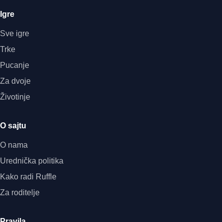
Igre
Sve igre
Trke
Pucanje
Za dvoje
Životinje
O sajtu
O nama
Urednička politika
Kako radi Ruffle
Za roditelje
Pravila