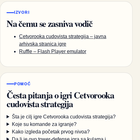
IZVORI
Na čemu se zasniva vodič
Cetvorooka cudovista strategija – javna
arhivska stranica igre
Ruffle – Flash Player emulator
POMOĆ
Česta pitanja o igri Cetvorooka
cudovista strategija
Šta je cilj igre Cetvorooka cudovista strategija?
Koje su komande za igranje?
Kako izgleda početak prvog nivoa?
Da li je ovo tower-defense igra sa kulama i