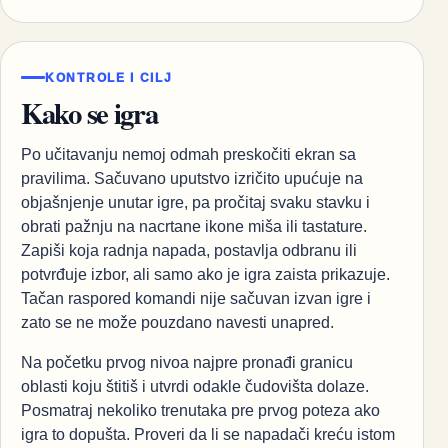
KONTROLE I CILJ
Kako se igra
Po učitavanju nemoj odmah preskočiti ekran sa
pravilima. Sačuvano uputstvo izričito upućuje na
objašnjenje unutar igre, pa pročitaj svaku stavku i
obrati pažnju na nacrtane ikone miša ili tastature.
Zapiši koja radnja napada, postavlja odbranu ili
potvrđuje izbor, ali samo ako je igra zaista prikazuje.
Tačan raspored komandi nije sačuvan izvan igre i
zato se ne može pouzdano navesti unapred.
Na početku prvog nivoa najpre pronađi granicu
oblasti koju štitiš i utvrdi odakle čudovišta dolaze.
Posmatraj nekoliko trenutaka pre prvog poteza ako
igra to dopušta. Proveri da li se napadači kreću istom