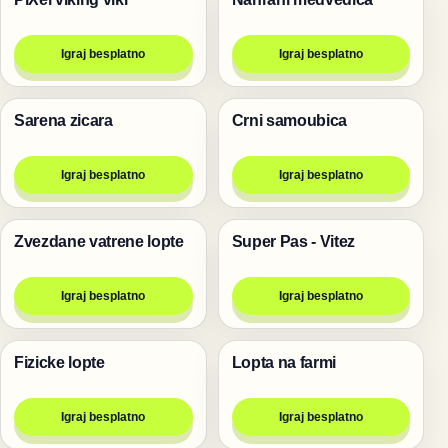
Igre
Igre
Igraj besplatno
Igraj besplatno
Sarena zicara
Crni samoubica
Igre
Igre
Igraj besplatno
Igraj besplatno
Zvezdane vatrene lopte
Super Pas - Vitez
Igre
Igre
Igraj besplatno
Igraj besplatno
Fizicke lopte
Lopta na farmi
Igre
Igre
Igraj besplatno
Igraj besplatno