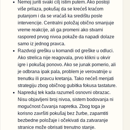
Nemoj juriti svaki cilj istim putem. Ako postoji
više prilaza, pokušaj da se krećeš kraćom
putanjom i da se vraćaš ka središtu posle
intervencije. Centralni položaj obično smanjuje
vreme reakcije, ali ga promeni ako stvarni
raspored prvog nivoa pokaže da napadi dolaze
samo iz jednog pravca.
Razdvoji grešku u komandi od greške u odluci.
Ako strelica nije reagovala, prvo klikni u okvir
igre i pokušaj ponovo. Ako se junak pomerio, ali
je odbrana ipak pala, problem je verovatnije u
trenutku ili pravcu kretanja. Tako nećeš menjati
strategiju zbog običnog gubitka fokusa tastature.
Napreduj tek kada razumeš osnovni obrazac.
Nisu objavljeni broj nivoa, sistem bodovanja ni
mogućnost čuvanja napretka. Zbog toga je
korisno završiti pokušaj bez žurbe, zapamtiti
bezbedne položaje i očekivati da zatvaranje
stranice može obrisati trenutno stanje.