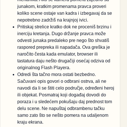
junakom, kratkim promenama pravca proveri
koliko scene ostaje van kadra i izbegavaj da se
nepotrebno zadržiš na krajnjoj ivici.
Pritiskaj strelice kratko dok ne proceniš brzinu i
inerciju kretanja. Dugo držanje pravca može
odvesti junaka predaleko pre nego što shvatiš
raspored prepreka ili napadača. Ova greška je
naročito česta kada emulator, browser ili
tastatura daju nešto drugačiji osećaj odziva od
originalnog Flash Playera.
Odredi šta tačno mora ostati bezbedno.
Sačuvani opis govori o odbrani ostrva, ali ne
navodi da li se štiti celo područje, određeni heroj
ili objekat. Posmatraj koji događaj dovodi do
poraza i u sledećem pokušaju daj prednost tom
delu scene. Ne napuštaj odbrambenu tačku
samo zato što se nešto pomera na udaljenom
kraju ekrana.