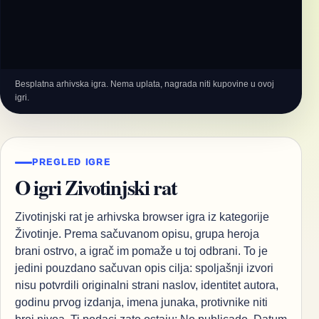
Besplatna arhivska igra. Nema uplata, nagrada niti kupovine u ovoj
igri.
PREGLED IGRE
O igri Zivotinjski rat
Zivotinjski rat je arhivska browser igra iz kategorije
Životinje. Prema sačuvanom opisu, grupa heroja
brani ostrvo, a igrač im pomaže u toj odbrani. To je
jedini pouzdano sačuvan opis cilja: spoljašnji izvori
nisu potvrdili originalni strani naslov, identitet autora,
godinu prvog izdanja, imena junaka, protivnike niti