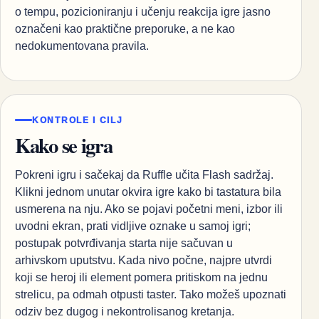
o tempu, pozicioniranju i učenju reakcija igre jasno
označeni kao praktične preporuke, a ne kao
nedokumentovana pravila.
KONTROLE I CILJ
Kako se igra
Pokreni igru i sačekaj da Ruffle učita Flash sadržaj.
Klikni jednom unutar okvira igre kako bi tastatura bila
usmerena na nju. Ako se pojavi početni meni, izbor ili
uvodni ekran, prati vidljive oznake u samoj igri;
postupak potvrđivanja starta nije sačuvan u
arhivskom uputstvu. Kada nivo počne, najpre utvrdi
koji se heroj ili element pomera pritiskom na jednu
strelicu, pa odmah otpusti taster. Tako možeš upoznati
odziv bez dugog i nekontrolisanog kretanja.