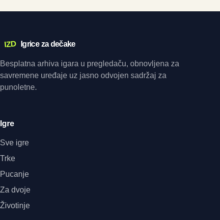
IZD
Igrice za dečake
Besplatna arhiva igara u pregledaču, obnovljena za
savremene uređaje uz jasno odvojen sadržaj za
punoletne.
Igre
Sve igre
Trke
Pucanje
Za dvoje
Životinje