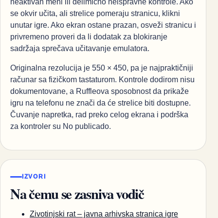
neaktivan meni ili delimično neispravne kontrole. Ako
se okvir učita, ali strelice pomeraju stranicu, klikni
unutar igre. Ako ekran ostane prazan, osveži stranicu i
privremeno proveri da li dodatak za blokiranje
sadržaja sprečava učitavanje emulatora.
Originalna rezolucija je 550 × 450, pa je najpraktičniji
računar sa fizičkom tastaturom. Kontrole dodirom nisu
dokumentovane, a Ruffleova sposobnost da prikaže
igru na telefonu ne znači da će strelice biti dostupne.
Čuvanje napretka, rad preko celog ekrana i podrška
za kontroler su No publicado.
IZVORI
Na čemu se zasniva vodič
Zivotinjski rat – javna arhivska stranica igre