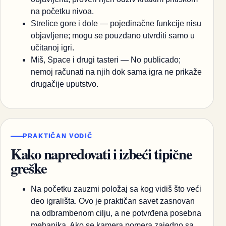
na početku nivoa.
Strelice gore i dole — pojedinačne funkcije nisu
objavljene; mogu se pouzdano utvrditi samo u
učitanoj igri.
Miš, Space i drugi tasteri — No publicado;
nemoj računati na njih dok sama igra ne prikaže
drugačije uputstvo.
PRAKTIČAN VODIČ
Kako napredovati i izbeći tipične
greške
Na početku zauzmi položaj sa kog vidiš što veći
deo igrališta. Ovo je praktičan savet zasnovan
na odbrambenom cilju, a ne potvrđena posebna
mehanika. Ako se kamera pomera zajedno sa