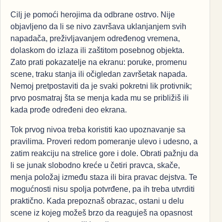
Cilj je pomoći herojima da odbrane ostrvo. Nije
objavljeno da li se nivo završava uklanjanjem svih
napadača, preživljavanjem određenog vremena,
dolaskom do izlaza ili zaštitom posebnog objekta.
Zato prati pokazatelje na ekranu: poruke, promenu
scene, traku stanja ili očigledan završetak napada.
Nemoj pretpostaviti da je svaki pokretni lik protivnik;
prvo posmatraj šta se menja kada mu se približiš ili
kada prođe određeni deo ekrana.
Tok prvog nivoa treba koristiti kao upoznavanje sa
pravilima. Proveri redom pomeranje ulevo i udesno, a
zatim reakciju na strelice gore i dole. Obrati pažnju da
li se junak slobodno kreće u četiri pravca, skače,
menja položaj između staza ili bira pravac dejstva. Te
mogućnosti nisu spolja potvrđene, pa ih treba utvrditi
praktično. Kada prepoznaš obrazac, ostani u delu
scene iz kojeg možeš brzo da reaguješ na opasnost