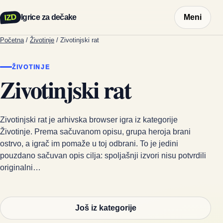
IZD
Igrice za dečake
Meni
Početna
/
Životinje
/
Zivotinjski rat
ŽIVOTINJE
Zivotinjski rat
Zivotinjski rat je arhivska browser igra iz kategorije
Životinje. Prema sačuvanom opisu, grupa heroja brani
ostrvo, a igrač im pomaže u toj odbrani. To je jedini
pouzdano sačuvan opis cilja: spoljašnji izvori nisu potvrdili
originalni…
Još iz kategorije