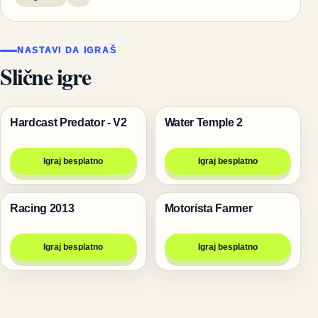
NASTAVI DA IGRAŠ
Slične igre
Hardcast Predator - V2
Water Temple 2
Pucanje
Igre
Igraj besplatno
Igraj besplatno
Racing 2013
Motorista Farmer
Trke
Trke
Igraj besplatno
Igraj besplatno