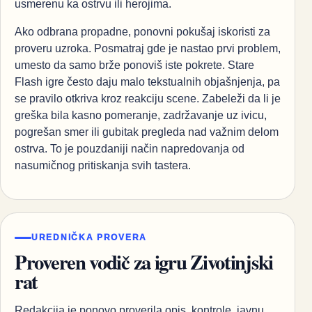
usmerenu ka ostrvu ili herojima.
Ako odbrana propadne, ponovni pokušaj iskoristi za
proveru uzroka. Posmatraj gde je nastao prvi problem,
umesto da samo brže ponoviš iste pokrete. Stare
Flash igre često daju malo tekstualnih objašnjenja, pa
se pravilo otkriva kroz reakciju scene. Zabeleži da li je
greška bila kasno pomeranje, zadržavanje uz ivicu,
pogrešan smer ili gubitak pregleda nad važnim delom
ostrva. To je pouzdaniji način napredovanja od
nasumičnog pritiskanja svih tastera.
UREDNIČKA PROVERA
Proveren vodič za igru Zivotinjski
rat
Redakcija je ponovo proverila opis, kontrole, javnu