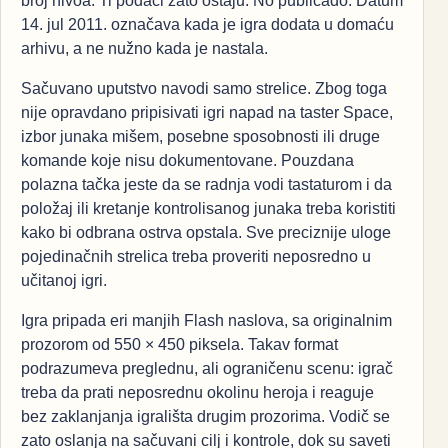
broj nivoa. Ti podaci zato ostaju: No publicado. Datum
14. jul 2011. označava kada je igra dodata u domaću
arhivu, a ne nužno kada je nastala.
Sačuvano uputstvo navodi samo strelice. Zbog toga
nije opravdano pripisivati igri napad na taster Space,
izbor junaka mišem, posebne sposobnosti ili druge
komande koje nisu dokumentovane. Pouzdana
polazna tačka jeste da se radnja vodi tastaturom i da
položaj ili kretanje kontrolisanog junaka treba koristiti
kako bi odbrana ostrva opstala. Sve preciznije uloge
pojedinačnih strelica treba proveriti neposredno u
učitanoj igri.
Igra pripada eri manjih Flash naslova, sa originalnim
prozorom od 550 × 450 piksela. Takav format
podrazumeva preglednu, ali ograničenu scenu: igrač
treba da prati neposrednu okolinu heroja i reaguje
bez zaklanjanja igrališta drugim prozorima. Vodič se
zato oslanja na sačuvani cilj i kontrole, dok su saveti