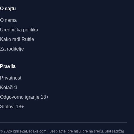
O sajtu
O nama
Urednička politika
Kako radi Ruffle
Za roditelje
Pravila
Privatnost
Kolačići
Odgovorno igranje 18+
Slotovi 18+
© 2026 IgriceZaDecake.com · Besplatne igre nisu igre na sreću. Slot sadržaj