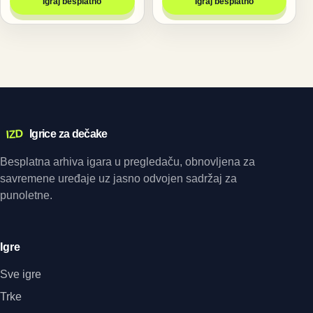
Igraj besplatno
Igraj besplatno
IZD
Igrice za dečake
Besplatna arhiva igara u pregledaču, obnovljena za
savremene uređaje uz jasno odvojen sadržaj za
punoletne.
Igre
Sve igre
Trke