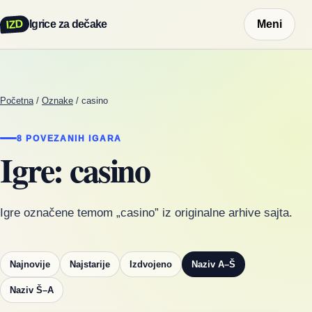
IZD
Igrice za dečake
Meni
Početna
/
Oznake
/
casino
8 POVEZANIH IGARA
Igre: casino
Igre označene temom „casino” iz originalne arhive sajta.
Najnovije
Najstarije
Izdvojeno
Naziv A–Š
Naziv Š–A