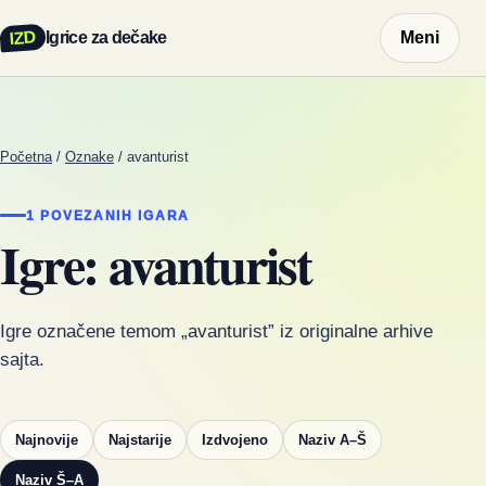
IZD
Igrice za dečake
Meni
Početna
/
Oznake
/
avanturist
1 POVEZANIH IGARA
Igre: avanturist
Igre označene temom „avanturist” iz originalne arhive
sajta.
Najnovije
Najstarije
Izdvojeno
Naziv A–Š
Naziv Š–A