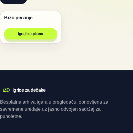
Brzo pecanje
Igre
Igraj besplatno
IZD
Igrice za dečake
Besplatna arhiva igara u pregledaču, obnovljena za
savremene uređaje uz jasno odvojen sadržaj za
punoletne.