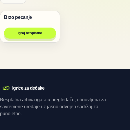
Brzo pecanje
Igre
Igraj besplatno
IZD
Igrice za dečake
Besplatna arhiva igara u pregledaču, obnovljena za
savremene uređaje uz jasno odvojen sadržaj za
punoletne.