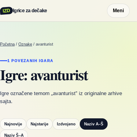
IZD
Igrice za dečake
Meni
Početna
/
Oznake
/
avanturist
1 POVEZANIH IGARA
Igre: avanturist
Igre označene temom „avanturist” iz originalne arhive
sajta.
Najnovije
Najstarije
Izdvojeno
Naziv A–Š
Naziv Š–A