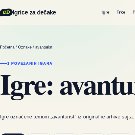
Igrice za dečake
IZD
Igre
Trke
P
Početna
/
Oznake
/
avanturist
1 POVEZANIH IGARA
Igre: avantu
Igre označene temom „avanturist” iz originalne arhive sajta.