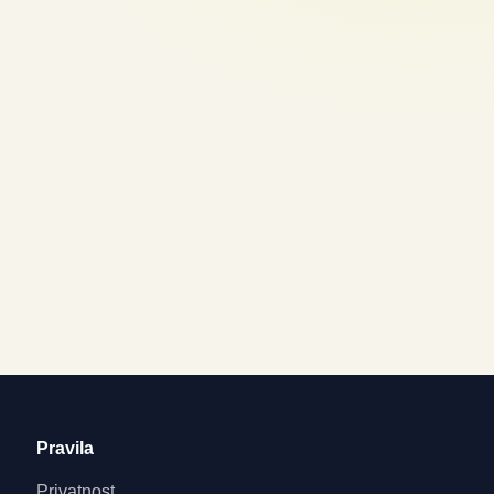
Pravila
Privatnost