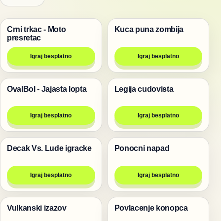
Crni trkac - Moto
Kuca puna zombija
Trke
Pucanje
presretac
Igraj besplatno
Igraj besplatno
OvalBol - Jajasta lopta
Legija cudovista
Pucanje
Pucanje
Igraj besplatno
Igraj besplatno
Decak Vs. Lude igracke
Ponocni napad
Pucanje
Pucanje
Igraj besplatno
Igraj besplatno
Vulkanski izazov
Povlacenje konopca
Igre
Igre