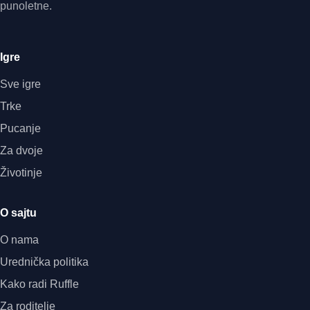
punoletne.
Igre
Sve igre
Trke
Pucanje
Za dvoje
Životinje
O sajtu
O nama
Urednička politika
Kako radi Ruffle
Za roditelje