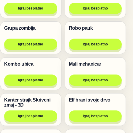
Igraj besplatno
Igraj besplatno
Grupa zombija
Robo pauk
Pucanje
Igre
Igraj besplatno
Igraj besplatno
Kombo ubica
Mali mehanicar
Pucanje
Igre
Igraj besplatno
Igraj besplatno
Kanter strajk Skriveni
Elf brani svoje drvo
Pucanje
Pucanje
zmaj - 3D
Igraj besplatno
Igraj besplatno