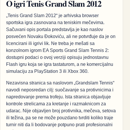
O igri Tenis Grand Slam 2012
„Tenis Grand Slam 2012“ je arhivska browser
sportska igra zasnovana na teniskim mečevima.
Sačuvani opis portala predstavlja je kao naslov
posvećen Novaku Đokoviću, ali ne potvrđuje da je on
licencirani ili igrivi lik. Ne treba je mešati sa
konzolnom igrom EA Sports Grand Slam Tennis 2:
dostupni podaci o ovoj verziji opisuju jednostavnu
Flash igru koja se igra tastaturom, a ne komercijalnu
simulaciju za PlayStation 3 ili Xbox 360.
Nezavisna stranica sa naslovom „Grandslam Tennis“
navodi neposredan cilj: suočavanje sa protivnicima i
napredovanje prema trofeju. Ista stranica objavljuje
kontrole strelicama za kretanje i razmaknicom za
udarac. Nije objavljen broj protivnika, mečeva, setova
ili težina, pa se ne može pouzdano tvrditi koliko traje
turnir niti da li bodovanje potpuno prati profesionalni