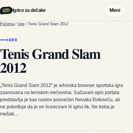
IZD
Igrice za dečake
Meni
Početna
/
Igre
/
Tenis Grand Slam 2012
IGRE
Tenis Grand Slam
2012
„Tenis Grand Slam 2012“ je arhivska browser sportska igra
zasnovana na teniskim mečevima. Sačuvani opis portala
predstavlja je kao naslov posvećen Novaku Đokoviću, ali
ne potvrđuje da je on licencirani ili igrivi lik. Ne treba je
mešati…