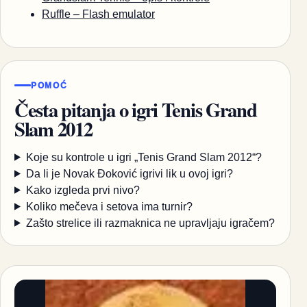
Ruffle – Flash emulator
POMOĆ
Česta pitanja o igri Tenis Grand
Slam 2012
Koje su kontrole u igri „Tenis Grand Slam 2012“?
Da li je Novak Đoković igrivi lik u ovoj igri?
Kako izgleda prvi nivo?
Koliko mečeva i setova ima turnir?
Zašto strelice ili razmaknica ne upravljaju igračem?