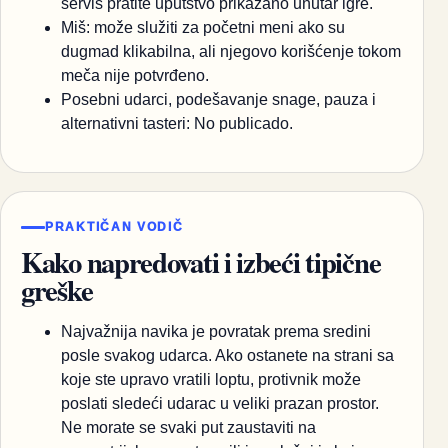
servis pratite uputstvo prikazano unutar igre.
Miš: može služiti za početni meni ako su
dugmad klikabilna, ali njegovo korišćenje tokom
meča nije potvrđeno.
Posebni udarci, podešavanje snage, pauza i
alternativni tasteri: No publicado.
PRAKTIČAN VODIČ
Kako napredovati i izbeći tipične
greške
Najvažnija navika je povratak prema sredini
posle svakog udarca. Ako ostanete na strani sa
koje ste upravo vratili loptu, protivnik može
poslati sledeći udarac u veliki prazan prostor.
Ne morate se svaki put zaustaviti na