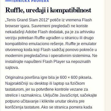
TEHNIČKA PROVERA
Ruffle, uređaji i kompatibilnost
„Tenis Grand Slam 2012“ potiče iz vremena Flash
browser igara. Savremeni pregledači ne koriste
nekadašnji Adobe Flash dodatak, pa je za arhivsku
verziju potreban Ruffle ugrađen u stranicu ili drugo
kompatibilno emulaciono rešenje. Ruffle je emulator
otvorenog koda koji Flash sadržaj ponovo pokreće u
modernim pregledačima i operativnim sistemima. Ne
instalirajte napušteni Flash Player sa nepoznatih
sajtova.
Originalna površina igre bila je 600 × 600 piksela.
Najpraktičniji su desktop ili laptop sa fizičkom
tastaturom, jer su potvrđene kontrole vezane za
strelice i razmaknicu. Uključite JavaScript, sačekajte
potpuno učitavanje i kliknite unutar okvira pre
korišćenja tastature. Ako se stranica pomera kada