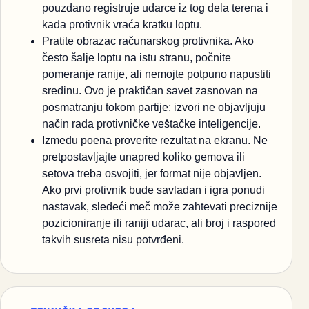
pouzdano registruje udarce iz tog dela terena i
kada protivnik vraća kratku loptu.
Pratite obrazac računarskog protivnika. Ako
često šalje loptu na istu stranu, počnite
pomeranje ranije, ali nemojte potpuno napustiti
sredinu. Ovo je praktičan savet zasnovan na
posmatranju tokom partije; izvori ne objavljuju
način rada protivničke veštačke inteligencije.
Između poena proverite rezultat na ekranu. Ne
pretpostavljajte unapred koliko gemova ili
setova treba osvojiti, jer format nije objavljen.
Ako prvi protivnik bude savladan i igra ponudi
nastavak, sledeći meč može zahtevati preciznije
pozicioniranje ili raniji udarac, ali broj i raspored
takvih susreta nisu potvrđeni.