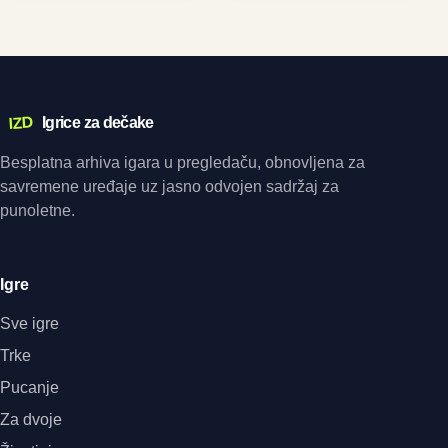
IZD
Igrice za dečake
Besplatna arhiva igara u pregledaču, obnovljena za
savremene uređaje uz jasno odvojen sadržaj za
punoletne.
Igre
Sve igre
Trke
Pucanje
Za dvoje