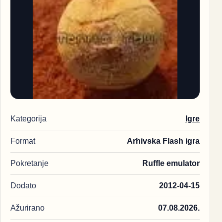
Kategorija
Igre
Format
Arhivska Flash igra
Pokretanje
Ruffle emulator
Dodato
2012-04-15
Ažurirano
07.08.2026.