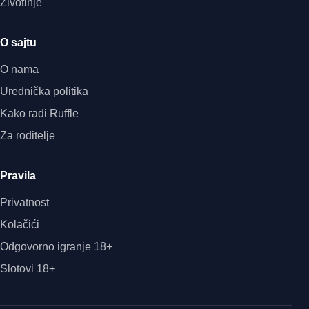
Životinje
O sajtu
O nama
Urednička politika
Kako radi Ruffle
Za roditelje
Pravila
Privatnost
Kolačići
Odgovorno igranje 18+
Slotovi 18+