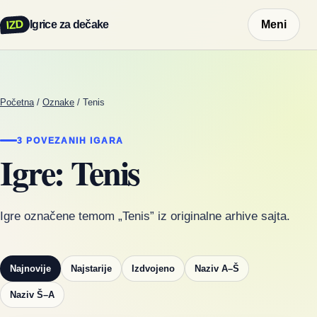
IZD
Igrice za dečake
Meni
Početna
/
Oznake
/
Tenis
3 POVEZANIH IGARA
Igre: Tenis
Igre označene temom „Tenis” iz originalne arhive sajta.
Najnovije
Najstarije
Izdvojeno
Naziv A–Š
Naziv Š–A