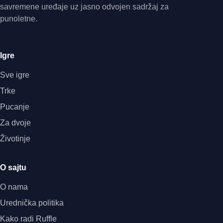
savremene uređaje uz jasno odvojen sadržaj za
punoletne.
Igre
Sve igre
Trke
Pucanje
Za dvoje
Životinje
O sajtu
O nama
Urednička politika
Kako radi Ruffle