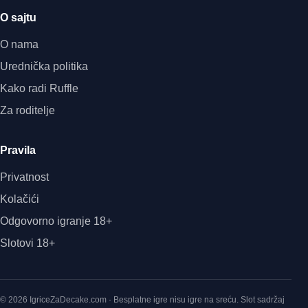
O sajtu
O nama
Urednička politika
Kako radi Ruffle
Za roditelje
Pravila
Privatnost
Kolačići
Odgovorno igranje 18+
Slotovi 18+
© 2026 IgriceZaDecake.com · Besplatne igre nisu igre na sreću. Slot sadržaj