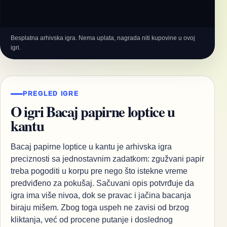
Besplatna arhivska igra. Nema uplata, nagrada niti kupovine u ovoj
igri.
PREGLED IGRE
O igri Bacaj papirne loptice u
kantu
Bacaj papirne loptice u kantu je arhivska igra
preciznosti sa jednostavnim zadatkom: zgužvani papir
treba pogoditi u korpu pre nego što istekne vreme
predviđeno za pokušaj. Sačuvani opis potvrđuje da
igra ima više nivoa, dok se pravac i jačina bacanja
biraju mišem. Zbog toga uspeh ne zavisi od brzog
kliktanja, već od procene putanje i doslednog