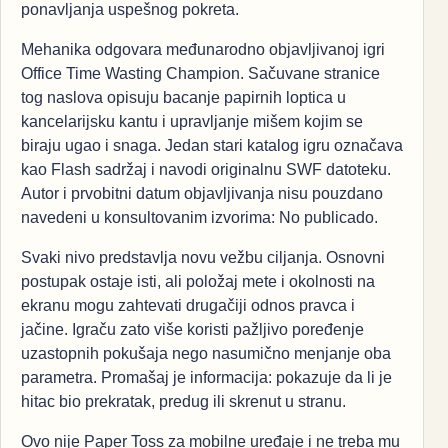
ponavljanja uspešnog pokreta.
Mehanika odgovara međunarodno objavljivanoj igri
Office Time Wasting Champion. Sačuvane stranice
tog naslova opisuju bacanje papirnih loptica u
kancelarijsku kantu i upravljanje mišem kojim se
biraju ugao i snaga. Jedan stari katalog igru označava
kao Flash sadržaj i navodi originalnu SWF datoteku.
Autor i prvobitni datum objavljivanja nisu pouzdano
navedeni u konsultovanim izvorima: No publicado.
Svaki nivo predstavlja novu vežbu ciljanja. Osnovni
postupak ostaje isti, ali položaj mete i okolnosti na
ekranu mogu zahtevati drugačiji odnos pravca i
jačine. Igraču zato više koristi pažljivo poređenje
uzastopnih pokušaja nego nasumično menjanje oba
parametra. Promašaj je informacija: pokazuje da li je
hitac bio prekratak, predug ili skrenut u stranu.
Ovo nije Paper Toss za mobilne uređaje i ne treba mu