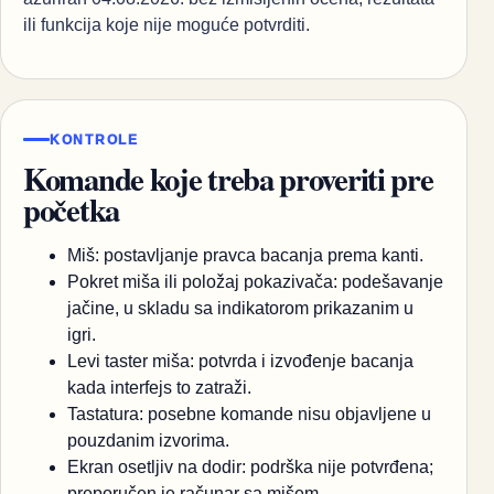
ili funkcija koje nije moguće potvrditi.
KONTROLE
Komande koje treba proveriti pre
početka
Miš: postavljanje pravca bacanja prema kanti.
Pokret miša ili položaj pokazivača: podešavanje
jačine, u skladu sa indikatorom prikazanim u
igri.
Levi taster miša: potvrda i izvođenje bacanja
kada interfejs to zatraži.
Tastatura: posebne komande nisu objavljene u
pouzdanim izvorima.
Ekran osetljiv na dodir: podrška nije potvrđena;
preporučen je računar sa mišem.