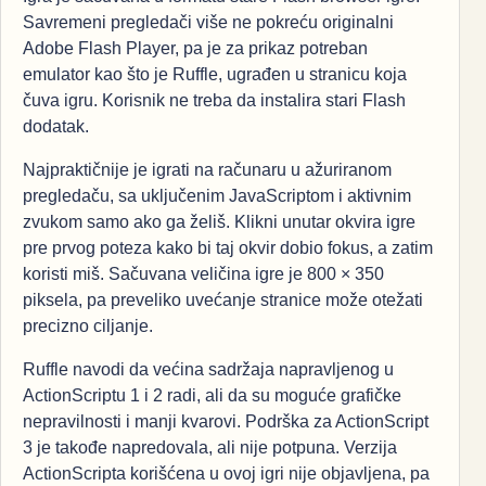
Savremeni pregledači više ne pokreću originalni
Adobe Flash Player, pa je za prikaz potreban
emulator kao što je Ruffle, ugrađen u stranicu koja
čuva igru. Korisnik ne treba da instalira stari Flash
dodatak.
Najpraktičnije je igrati na računaru u ažuriranom
pregledaču, sa uključenim JavaScriptom i aktivnim
zvukom samo ako ga želiš. Klikni unutar okvira igre
pre prvog poteza kako bi taj okvir dobio fokus, a zatim
koristi miš. Sačuvana veličina igre je 800 × 350
piksela, pa preveliko uvećanje stranice može otežati
precizno ciljanje.
Ruffle navodi da većina sadržaja napravljenog u
ActionScriptu 1 i 2 radi, ali da su moguće grafičke
nepravilnosti i manji kvarovi. Podrška za ActionScript
3 je takođe napredovala, ali nije potpuna. Verzija
ActionScripta korišćena u ovoj igri nije objavljena, pa