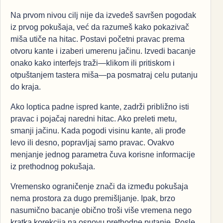
Na prvom nivou cilj nije da izvedeš savršen pogodak
iz prvog pokušaja, već da razumeš kako pokazivač
miša utiče na hitac. Postavi početni pravac prema
otvoru kante i izaberi umerenu jačinu. Izvedi bacanje
onako kako interfejs traži—klikom ili pritiskom i
otpuštanjem tastera miša—pa posmatraj celu putanju
do kraja.
Ako loptica padne ispred kante, zadrži približno isti
pravac i pojačaj naredni hitac. Ako preleti metu,
smanji jačinu. Kada pogodi visinu kante, ali prođe
levo ili desno, popravljaj samo pravac. Ovakvo
menjanje jednog parametra čuva korisne informacije
iz prethodnog pokušaja.
Vremensko ograničenje znači da između pokušaja
nema prostora za dugo premišljanje. Ipak, brzo
nasumično bacanje obično troši više vremena nego
kratka korekcija na osnovu prethodne putanje. Posle