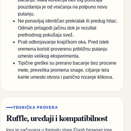
pouzdanija je od vraćanja na potpuno novu
putanju.
Ne ponavljaj identičan prekratak ili predug hitac.
Odmah prilagodi jačinu dok je rezultat
prethodnog pokušaja svež.
Prati odbrojavanje krajičkom oka. Pred istek
vremena koristi proverenu približnu putanju
umesto velikog eksperimenta.
Tipične greške su prerano bacanje bez procene
mete, prevelika promena snage, ciljanje tela
kante umesto otvora i panično nizanje klikova.
TEHNIČKA PROVERA
Ruffle, uređaji i kompatibilnost
Igra je sačuvana u formatu stare Flash browser igre.