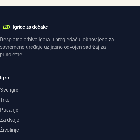
IZD
Igrice za dečake
Besplatna arhiva igara u pregledaču, obnovljena za
savremene uređaje uz jasno odvojen sadržaj za
punoletne.
Igre
Sve igre
Trke
Pucanje
Za dvoje
Životinje