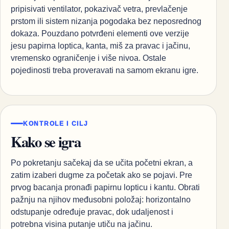
pripisivati ventilator, pokazivač vetra, prevlačenje
prstom ili sistem nizanja pogodaka bez neposrednog
dokaza. Pouzdano potvrđeni elementi ove verzije
jesu papirna loptica, kanta, miš za pravac i jačinu,
vremensko ograničenje i više nivoa. Ostale
pojedinosti treba proveravati na samom ekranu igre.
KONTROLE I CILJ
Kako se igra
Po pokretanju sačekaj da se učita početni ekran, a
zatim izaberi dugme za početak ako se pojavi. Pre
prvog bacanja pronađi papirnu lopticu i kantu. Obrati
pažnju na njihov međusobni položaj: horizontalno
odstupanje određuje pravac, dok udaljenost i
potrebna visina putanje utiču na jačinu.