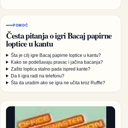
POMOĆ
Česta pitanja o igri Bacaj papirne
loptice u kantu
Šta je cilj igre Bacaj papirne loptice u kantu?
Kako se podešavaju pravac i jačina bacanja?
Zašto loptica stalno pada ispred kante?
Da li igra radi na telefonu?
Šta da uradim ako se igra ne učita kroz Ruffle?