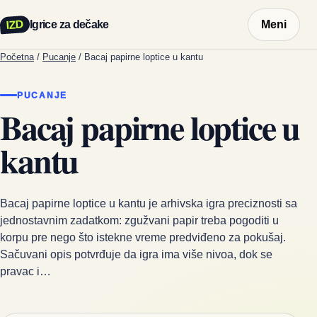
IZD
Igrice za dečake
Meni
Početna
/
Pucanje
/
Bacaj papirne loptice u kantu
PUCANJE
Bacaj papirne loptice u
kantu
Bacaj papirne loptice u kantu je arhivska igra preciznosti sa
jednostavnim zadatkom: zgužvani papir treba pogoditi u
korpu pre nego što istekne vreme predviđeno za pokušaj.
Sačuvani opis potvrđuje da igra ima više nivoa, dok se
pravac i…