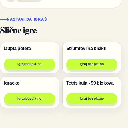
NASTAVI DA IGRAŠ
Slične igre
Dupla potera
Strumfovi na bicikli
Trke
Igre
Igraj besplatno
Igraj besplatno
Igracke
Tetris kula - 99 blokova
Igre
Igre
Igraj besplatno
Igraj besplatno