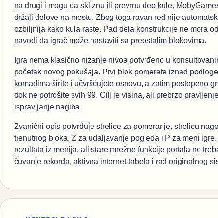
na drugi i mogu da skliznu ili prevrnu deo kule. MobyGame
držali delove na mestu. Zbog toga ravan red nije automats
ozbiljnija kako kula raste. Pad dela konstrukcije ne mora 
navodi da igrač može nastaviti sa preostalim blokovima.
Igra nema klasično nizanje nivoa potvrđeno u konsultovanim
početak novog pokušaja. Prvi blok pomerate iznad podloge, r
komadima širite i učvršćujete osnovu, a zatim postepeno gr
dok ne potrošite svih 99. Cilj je visina, ali prebrzo pravlje
ispravljanje nagiba.
Zvanični opis potvrđuje strelice za pomeranje, strelicu nago
trenutnog bloka, Z za udaljavanje pogleda i P za meni igr
rezultata iz menija, ali stare mrežne funkcije portala ne tre
čuvanje rekorda, aktivna internet-tabela i rad originalnog s