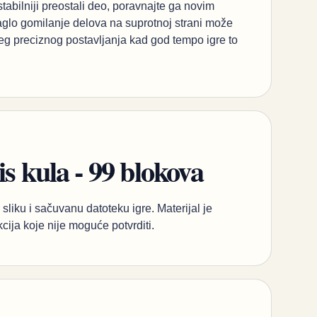
abilniji preostali deo, poravnajte ga novim
naglo gomilanje delova na suprotnoj strani može
ećeg preciznog postavljanja kad god tempo igre to
is kula - 99 blokova
sliku i sačuvanu datoteku igre. Materijal je
kcija koje nije moguće potvrditi.