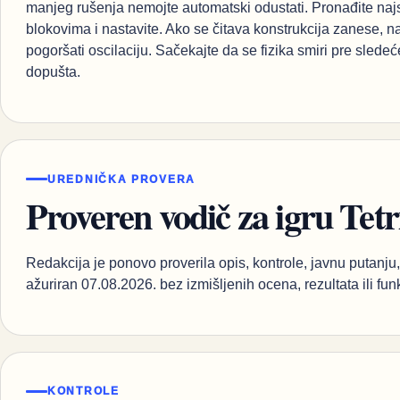
manjeg rušenja nemojte automatski odustati. Pronađite najst
blokovima i nastavite. Ako se čitava konstrukcija zanese, 
pogoršati oscilaciju. Sačekajte da se fizika smiri pre sled
dopušta.
UREDNIČKA PROVERA
Proveren vodič za igru Tetr
Redakcija je ponovo proverila opis, kontrole, javnu putanju, 
ažuriran 07.08.2026. bez izmišljenih ocena, rezultata ili fun
KONTROLE