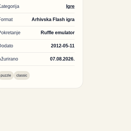
Kategorija
Igre
Format
Arhivska Flash igra
Pokretanje
Ruffle emulator
Dodato
2012-05-11
Ažurirano
07.08.2026.
puzzle
classic