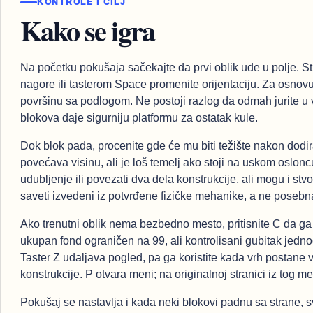
KONTROLE I CILJ
Kako se igra
Na početku pokušaja sačekajte da prvi oblik uđe u polje. St
nagore ili tasterom Space promenite orijentaciju. Za osnovu 
površinu sa podlogom. Ne postoji razlog da odmah jurite u 
blokova daje sigurniju platformu za ostatak kule.
Dok blok pada, procenite gde će mu biti težište nakon dod
povećava visinu, ali je loš temelj ako stoji na uskom osloncu.
udubljenje ili povezati dva dela konstrukcije, ali mogu i stvo
saveti izvedeni iz potvrđene fizičke mehanike, a ne posebna
Ako trenutni oblik nema bezbedno mesto, pritisnite C da ga o
ukupan fond ograničen na 99, ali kontrolisani gubitak jedn
Taster Z udaljava pogled, pa ga koristite kada vrh postane vi
konstrukcije. P otvara meni; na originalnoj stranici iz tog me
Pokušaj se nastavlja i kada neki blokovi padnu sa strane, 