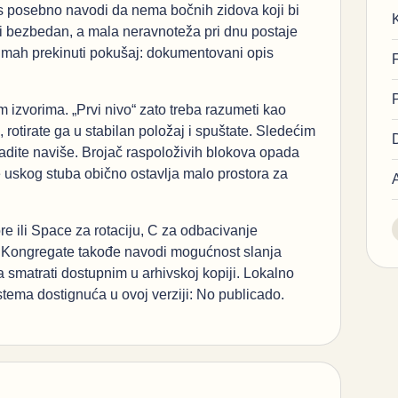
s posebno navodi da nema bočnih zidova koji bi
ki bezbedan, a mala neravnoteža pri dnu postaje
odmah prekinuti pokušaj: dokumentovani opis
 izvorima. „Prvi nivo“ zato treba razumeti kao
otirate ga u stabilan položaj i spuštate. Sledećim
adite naviše. Brojač raspoloživih blokova opada
nje uskog stuba obično ostavlja malo prostora za
re ili Space za rotaciju, C za odbacivanje
e. Kongregate takođe navodi mogućnost slanja
ba smatrati dostupnim u arhivskoj kopiji. Lokalno
istema dostignuća u ovoj verziji: No publicado.