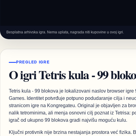
Besplatna arhivska igra. Nema uplata, nagrada niti kupovine u ovoj igri.
PREGLED IGRE
O igri Tetris kula - 99 blok
Tetris kula - 99 blokova je lokalizovani naslov browser igre
Games. Identitet potvrđuje potpuno podudaranje cilja i ne
stranicom igre na Kongregateu. Original je objavljen za bro
nalik tetrominima, ali menja osnovni cilj poznat iz Tetrisa:
igrač od ukupno 99 blokova gradi najvišu moguću kulu.
Ključni protivnik nije brzina nestajanja prostora već fizika.