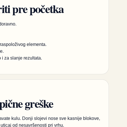
ti pre početka
odoravno.
e raspoloživog elementa.
e.
 i za slanje rezultata.
ipične greške
vate kulu. Donji slojevi nose sve kasnije blokove,
uticaj od nesavršenosti pri vrhu.