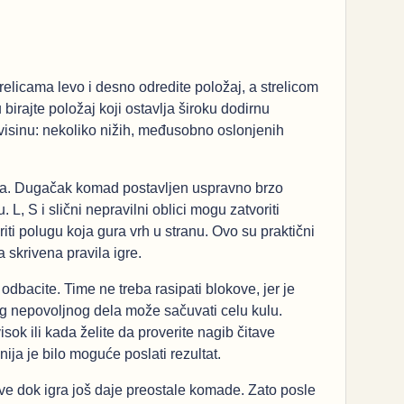
relicama levo i desno odredite položaj, a strelicom
birajte položaj koji ostavlja široku dodirnu
visinu: nekoliko nižih, međusobno oslonjenih
ira. Dugačak komad postavljen uspravno brzo
 L, S i slični nepravilni oblici mogu zatvoriti
riti polugu koja gura vrh u stranu. Ovo su praktični
 skrivena pravila igre.
dbacite. Time ne treba rasipati blokove, jer je
og nepovoljnog dela može sačuvati celu kulu.
sok ili kada želite da proverite nagib čitave
nija je bilo moguće poslati rezultat.
sve dok igra još daje preostale komade. Zato posle