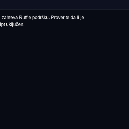
 zahteva Ruffle podršku. Proverite da li je
pt uključen.