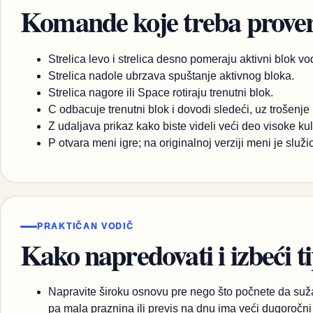
Komande koje treba proveri
Strelica levo i strelica desno pomeraju aktivni blok v
Strelica nadole ubrzava spuštanje aktivnog bloka.
Strelica nagore ili Space rotiraju trenutni blok.
C odbacuje trenutni blok i dovodi sledeći, uz trošenj
Z udaljava prikaz kako biste videli veći deo visoke kul
P otvara meni igre; na originalnoj verziji meni je služio
PRAKTIČAN VODIČ
Kako napredovati i izbeći t
Napravite široku osnovu pre nego što počnete da suža
pa mala praznina ili previs na dnu ima veći dugoročni 