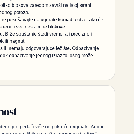
liko blokova zaredom završi na istoj strani,
rednog poteza.
li ne pokušavajte da ugurate komad u otvor ako će
krenuti već nestabilne blokove.
tu. Brže spuštanje štedi vreme, ali precizno i
k ili nagnut.
is ili nemaju odgovarajuće ležište. Odbacivanje
 dok odbacivanje jednog izrazito lošeg može
nost
derni pregledači više ne pokreću originalni Adobe
i drugog kompatibilnog načina reprodukcije SWF