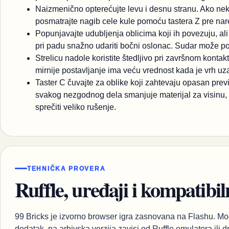
Naizmenično opterećujte levu i desnu stranu. Ako neko
posmatrajte nagib cele kule pomoću tastera Z pre na
Popunjavajte udubljenja oblicima koji ih povezuju, a
pri padu snažno udariti bočni oslonac. Sudar može po
Strelicu nadole koristite štedljivo pri završnom kontak
mirnije postavljanje ima veću vrednost kada je vrh uza
Taster C čuvajte za oblike koji zahtevaju opasan prev
svakog nezgodnog dela smanjuje materijal za visinu,
sprečiti veliko rušenje.
TEHNIČKA PROVERA
Ruffle, uređaji i kompatibil
99 Bricks je izvorno browser igra zasnovana na Flashu. Mo
dodatak, pa arhivska verzija zavisi od Ruffle emulatora il