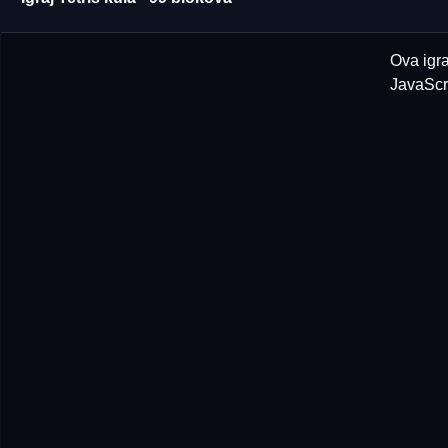
Ova igra
JavaScri