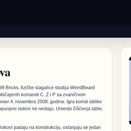
ova
 99 Bricks, fizičke slagalice studija WeirdBeard
uobičajenih komandi C, Z i P sa zvaničnom
wser 4. novembra 2008. godine. Igra koristi oblike
 popunjeni redovi ne nestaju. Umesto čišćenja table,
 Blokovi padaju na konstrukciju, oslanjaju se jedan