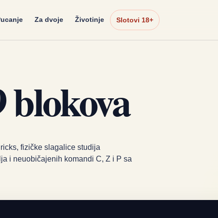
ucanje
Za dvoje
Životinje
Slotovi 18+
9 blokova
icks, fizičke slagalice studija
ja i neuobičajenih komandi C, Z i P sa