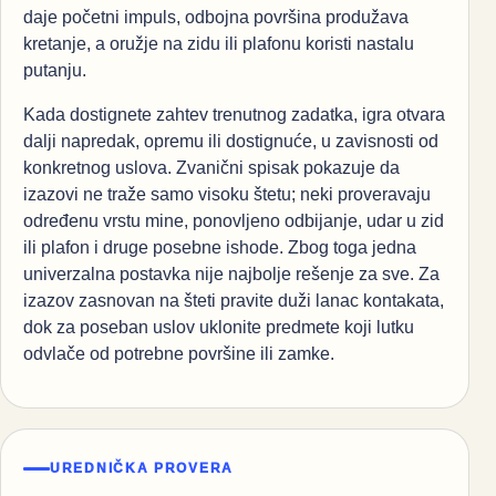
daje početni impuls, odbojna površina produžava
kretanje, a oružje na zidu ili plafonu koristi nastalu
putanju.
Kada dostignete zahtev trenutnog zadatka, igra otvara
dalji napredak, opremu ili dostignuće, u zavisnosti od
konkretnog uslova. Zvanični spisak pokazuje da
izazovi ne traže samo visoku štetu; neki proveravaju
određenu vrstu mine, ponovljeno odbijanje, udar u zid
ili plafon i druge posebne ishode. Zbog toga jedna
univerzalna postavka nije najbolje rešenje za sve. Za
izazov zasnovan na šteti pravite duži lanac kontakata,
dok za poseban uslov uklonite predmete koji lutku
odvlače od potrebne površine ili zamke.
UREDNIČKA PROVERA