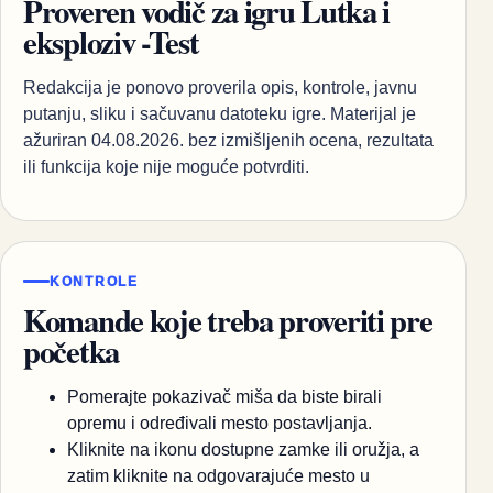
Proveren vodič za igru Lutka i
eksploziv -Test
Redakcija je ponovo proverila opis, kontrole, javnu
putanju, sliku i sačuvanu datoteku igre. Materijal je
ažuriran 04.08.2026. bez izmišljenih ocena, rezultata
ili funkcija koje nije moguće potvrditi.
KONTROLE
Komande koje treba proveriti pre
početka
Pomerajte pokazivač miša da biste birali
opremu i određivali mesto postavljanja.
Kliknite na ikonu dostupne zamke ili oružja, a
zatim kliknite na odgovarajuće mesto u