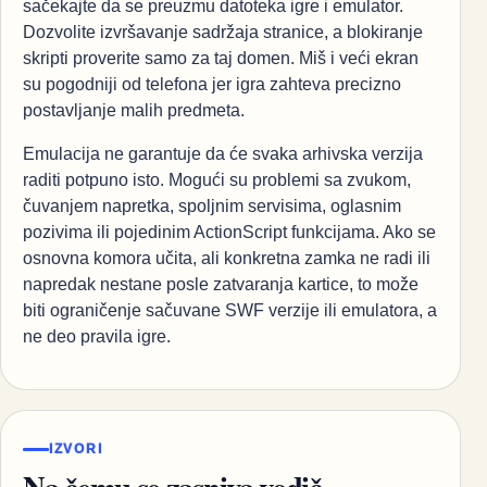
sačekajte da se preuzmu datoteka igre i emulator.
Dozvolite izvršavanje sadržaja stranice, a blokiranje
skripti proverite samo za taj domen. Miš i veći ekran
su pogodniji od telefona jer igra zahteva precizno
postavljanje malih predmeta.
Emulacija ne garantuje da će svaka arhivska verzija
raditi potpuno isto. Mogući su problemi sa zvukom,
čuvanjem napretka, spoljnim servisima, oglasnim
pozivima ili pojedinim ActionScript funkcijama. Ako se
osnovna komora učita, ali konkretna zamka ne radi ili
napredak nestane posle zatvaranja kartice, to može
biti ograničenje sačuvane SWF verzije ili emulatora, a
ne deo pravila igre.
IZVORI