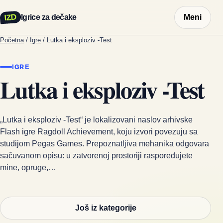
IZD
Igrice za dečake
Meni
Početna
/
Igre
/
Lutka i eksploziv -Test
IGRE
Lutka i eksploziv -Test
„Lutka i eksploziv -Test“ je lokalizovani naslov arhivske
Flash igre Ragdoll Achievement, koju izvori povezuju sa
studijom Pegas Games. Prepoznatljiva mehanika odgovara
sačuvanom opisu: u zatvorenoj prostoriji raspoređujete
mine, opruge,…
Još iz kategorije