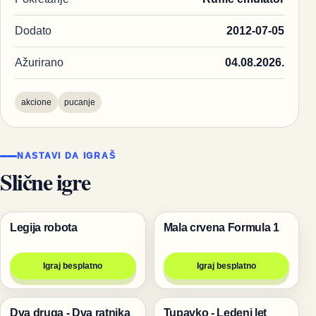
Dodato
2012-07-05
Ažurirano
04.08.2026.
akcione
pucanje
NASTAVI DA IGRAŠ
Slične igre
Legija robota
Mala crvena Formula 1
Pucanje
Trke
Igraj besplatno
Igraj besplatno
Dva druga - Dva ratnika
Tupavko - Ledeni let
Igre za dvoje
Igre