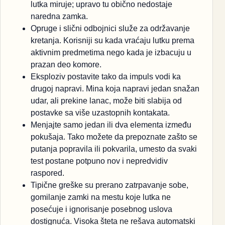
lutka miruje; upravo tu obično nedostaje
naredna zamka.
Opruge i slični odbojnici služe za održavanje
kretanja. Korisniji su kada vraćaju lutku prema
aktivnim predmetima nego kada je izbacuju u
prazan deo komore.
Eksploziv postavite tako da impuls vodi ka
drugoj napravi. Mina koja napravi jedan snažan
udar, ali prekine lanac, može biti slabija od
postavke sa više uzastopnih kontakata.
Menjajte samo jedan ili dva elementa između
pokušaja. Tako možete da prepoznate zašto se
putanja popravila ili pokvarila, umesto da svaki
test postane potpuno nov i nepredvidiv
raspored.
Tipične greške su prerano zatrpavanje sobe,
gomilanje zamki na mestu koje lutka ne
posećuje i ignorisanje posebnog uslova
dostignuća. Visoka šteta ne rešava automatski