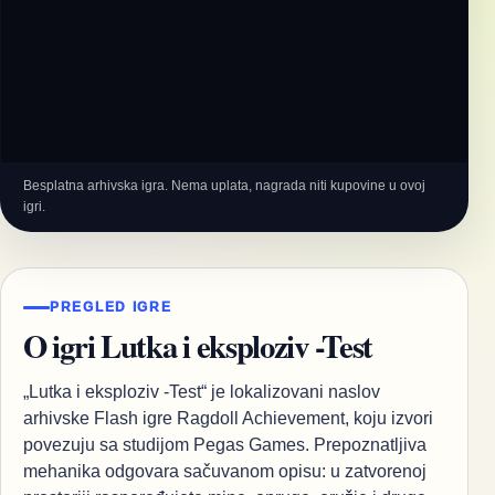
Besplatna arhivska igra. Nema uplata, nagrada niti kupovine u ovoj
igri.
PREGLED IGRE
O igri Lutka i eksploziv -Test
„Lutka i eksploziv -Test“ je lokalizovani naslov
arhivske Flash igre Ragdoll Achievement, koju izvori
povezuju sa studijom Pegas Games. Prepoznatljiva
mehanika odgovara sačuvanom opisu: u zatvorenoj