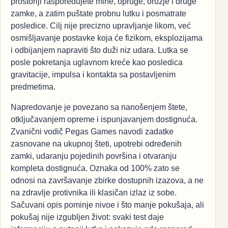
prostoriji raspoređujete mine, opruge, oružje i druge
zamke, a zatim puštate probnu lutku i posmatrate
posledice. Cilj nije precizno upravljanje likom, već
osmišljavanje postavke koja će fizikom, eksplozijama
i odbijanjem napraviti što duži niz udara. Lutka se
posle pokretanja uglavnom kreće kao posledica
gravitacije, impulsa i kontakta sa postavljenim
predmetima.
Napredovanje je povezano sa nanošenjem štete,
otključavanjem opreme i ispunjavanjem dostignuća.
Zvanični vodič Pegas Games navodi zadatke
zasnovane na ukupnoj šteti, upotrebi određenih
zamki, udaranju pojedinih površina i otvaranju
kompleta dostignuća. Oznaka od 100% zato se
odnosi na završavanje zbirke dostupnih izazova, a ne
na zdravlje protivnika ili klasičan izlaz iz sobe.
Sačuvani opis pominje nivoe i što manje pokušaja, ali
pokušaj nije izgubljen život: svaki test daje