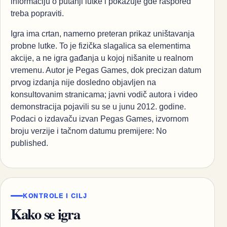
informaciju o putanji lutke i pokazuje gde raspored
treba popraviti.
Igra ima crtan, namerno preteran prikaz uništavanja
probne lutke. To je fizička slagalica sa elementima
akcije, a ne igra gađanja u kojoj nišanite u realnom
vremenu. Autor je Pegas Games, dok precizan datum
prvog izdanja nije dosledno objavljen na
konsultovanim stranicama; javni vodič autora i video
demonstracija pojavili su se u junu 2012. godine.
Podaci o izdavaču izvan Pegas Games, izvornom
broju verzije i tačnom datumu premijere: No
published.
KONTROLE I CILJ
Kako se igra