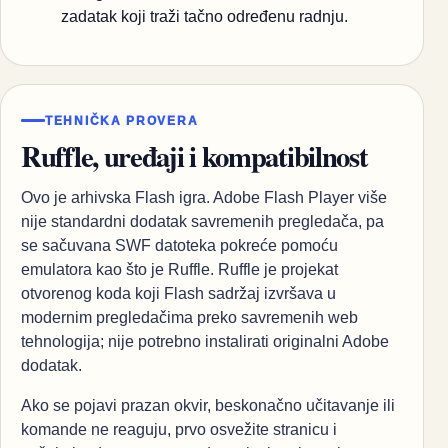
zadatak koji traži tačno određenu radnju.
TEHNIČKA PROVERA
Ruffle, uređaji i kompatibilnost
Ovo je arhivska Flash igra. Adobe Flash Player više
nije standardni dodatak savremenih pregledača, pa
se sačuvana SWF datoteka pokreće pomoću
emulatora kao što je Ruffle. Ruffle je projekat
otvorenog koda koji Flash sadržaj izvršava u
modernim pregledačima preko savremenih web
tehnologija; nije potrebno instalirati originalni Adobe
dodatak.
Ako se pojavi prazan okvir, beskonačno učitavanje ili
komande ne reaguju, prvo osvežite stranicu i