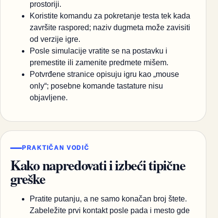
prostoriji.
Koristite komandu za pokretanje testa tek kada
završite raspored; naziv dugmeta može zavisiti
od verzije igre.
Posle simulacije vratite se na postavku i
premestite ili zamenite predmete mišem.
Potvrđene stranice opisuju igru kao „mouse
only“; posebne komande tastature nisu
objavljene.
PRAKTIČAN VODIČ
Kako napredovati i izbeći tipične
greške
Pratite putanju, a ne samo konačan broj štete.
Zabeležite prvi kontakt posle pada i mesto gde