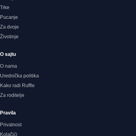
Trke
Pucanje
Za dvoje
Životinje
O sajtu
O nama
Urednička politika
Kako radi Ruffle
Za roditelje
Pravila
Privatnost
Kolačići