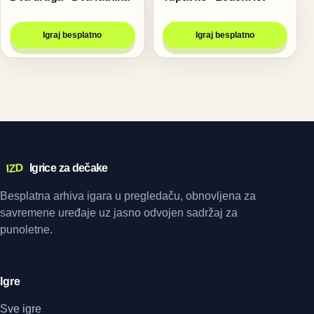
Igraj besplatno
Igraj besplatno
IZD
Igrice za dečake
Besplatna arhiva igara u pregledaču, obnovljena za
savremene uređaje uz jasno odvojen sadržaj za
punoletne.
Igre
Sve igre