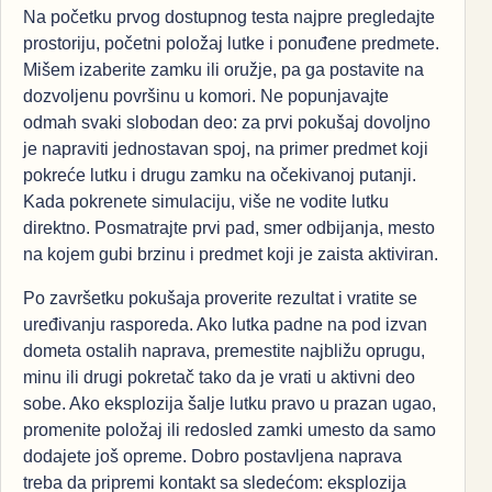
Na početku prvog dostupnog testa najpre pregledajte
prostoriju, početni položaj lutke i ponuđene predmete.
Mišem izaberite zamku ili oružje, pa ga postavite na
dozvoljenu površinu u komori. Ne popunjavajte
odmah svaki slobodan deo: za prvi pokušaj dovoljno
je napraviti jednostavan spoj, na primer predmet koji
pokreće lutku i drugu zamku na očekivanoj putanji.
Kada pokrenete simulaciju, više ne vodite lutku
direktno. Posmatrajte prvi pad, smer odbijanja, mesto
na kojem gubi brzinu i predmet koji je zaista aktiviran.
Po završetku pokušaja proverite rezultat i vratite se
uređivanju rasporeda. Ako lutka padne na pod izvan
dometa ostalih naprava, premestite najbližu oprugu,
minu ili drugi pokretač tako da je vrati u aktivni deo
sobe. Ako eksplozija šalje lutku pravo u prazan ugao,
promenite položaj ili redosled zamki umesto da samo
dodajete još opreme. Dobro postavljena naprava
treba da pripremi kontakt sa sledećom: eksplozija