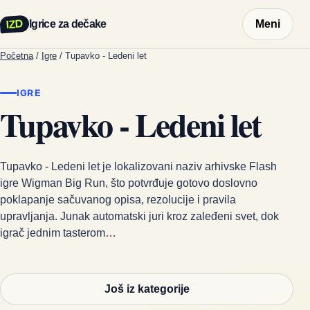
IZD
Igrice za dečake
Meni
Početna
/
Igre
/
Tupavko - Ledeni let
IGRE
Tupavko - Ledeni let
Tupavko - Ledeni let je lokalizovani naziv arhivske Flash
igre Wigman Big Run, što potvrđuje gotovo doslovno
poklapanje sačuvanog opisa, rezolucije i pravila
upravljanja. Junak automatski juri kroz zaleđeni svet, dok
igrač jednim tasterom…
Još iz kategorije