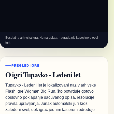
Besplatna arhivska igra. Nema uplata, nagrada niti kupovine u ovoj
igri.
PREGLED IGRE
O igri Tupavko - Ledeni let
Tupavko - Ledeni let je lokalizovani naziv arhivske
Flash igre Wigman Big Run, što potvrđuje gotovo
doslovno poklapanje sačuvanog opisa, rezolucije i
pravila upravljanja. Junak automatski juri kroz
zaleđeni svet, dok igrač jednim tasterom određuje