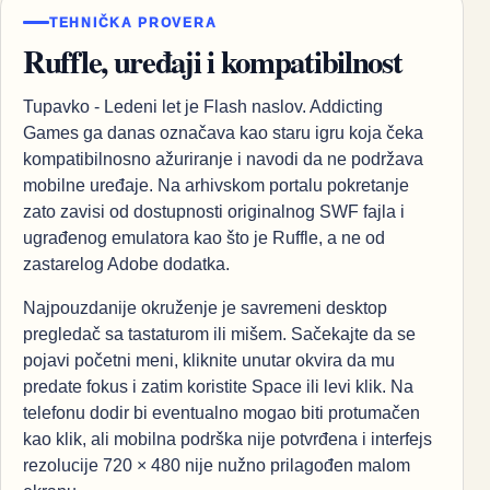
TEHNIČKA PROVERA
Ruffle, uređaji i kompatibilnost
Tupavko - Ledeni let je Flash naslov. Addicting
Games ga danas označava kao staru igru koja čeka
kompatibilnosno ažuriranje i navodi da ne podržava
mobilne uređaje. Na arhivskom portalu pokretanje
zato zavisi od dostupnosti originalnog SWF fajla i
ugrađenog emulatora kao što je Ruffle, a ne od
zastarelog Adobe dodatka.
Najpouzdanije okruženje je savremeni desktop
pregledač sa tastaturom ili mišem. Sačekajte da se
pojavi početni meni, kliknite unutar okvira da mu
predate fokus i zatim koristite Space ili levi klik. Na
telefonu dodir bi eventualno mogao biti protumačen
kao klik, ali mobilna podrška nije potvrđena i interfejs
rezolucije 720 × 480 nije nužno prilagođen malom