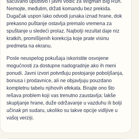
sačuvano uputstvo i javni vodič za Wigman Big Run.
Nemojte, međutim, držati komandu bez prekida.
Dugačak uspon lako odvodi junaka iznad hrane, dok
prekasno puštanje ostavlja premalo vremena za
spuštanje u sledeći prolaz. Najbolji rezultat daje niz
kratkih, promišljenih korekcija koje prate visinu
predmeta na ekranu.
Posle neuspelog pokušaja iskoristite osvojene
mogućnosti za dostupne nadogradnje ako ih meni
ponudi. Javni izvori potvrđuju postojanje poboljšanja,
bonusa i prodavnice, ali ne objavljuju pouzdano
kompletnu tabelu njihovih efekata. Birajte ono što
rešava problem koji vas trenutno zaustavlja: lakše
skupljanje hrane, duže održavanje u vazduhu ili bolji
učinak pri sudaru, ukoliko su takve opcije vidljive u
vašoj verziji.