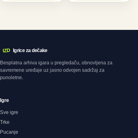
IZD
Igrice za dečake
Besplatna arhiva igara u pregledaču, obnovljena za
savremene uređaje uz jasno odvojen sadržaj za
punoletne.
Igre
Sve igre
Trke
Pucanje