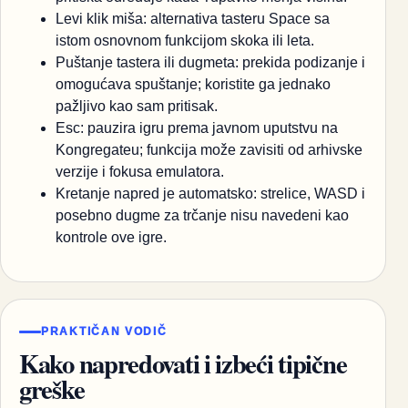
Levi klik miša: alternativa tasteru Space sa
istom osnovnom funkcijom skoka ili leta.
Puštanje tastera ili dugmeta: prekida podizanje i
omogućava spuštanje; koristite ga jednako
pažljivo kao sam pritisak.
Esc: pauzira igru prema javnom uputstvu na
Kongregateu; funkcija može zavisiti od arhivske
verzije i fokusa emulatora.
Kretanje napred je automatsko: strelice, WASD i
posebno dugme za trčanje nisu navedeni kao
kontrole ove igre.
PRAKTIČAN VODIČ
Kako napredovati i izbeći tipične
greške