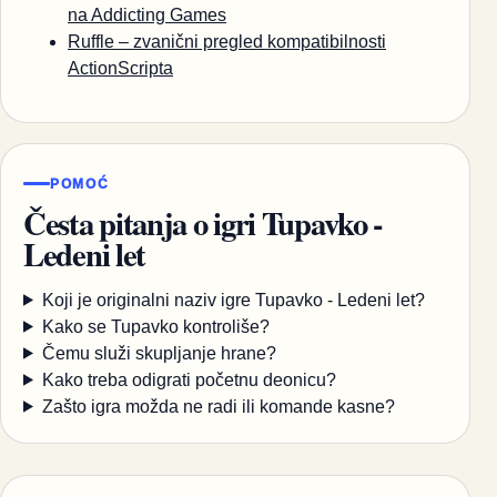
na Addicting Games
Ruffle – zvanični pregled kompatibilnosti
ActionScripta
POMOĆ
Česta pitanja o igri Tupavko -
Ledeni let
Koji je originalni naziv igre Tupavko - Ledeni let?
Kako se Tupavko kontroliše?
Čemu služi skupljanje hrane?
Kako treba odigrati početnu deonicu?
Zašto igra možda ne radi ili komande kasne?