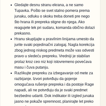
Gledajte desnu stranu ekrana, a ne samo
Tupavka. Pošto se svet stalno pomera prema
junaku, odluku o skoku treba doneti pre nego
što hrana ili prepreka stigne do njega. Ako
reagujete tek pri sudaru, komanda obično dolazi
prekasno.
Hranu skupljajte u pravilnim linijama umesto da
jurite svaki pojedinačni zalogaj. Nagla korekcija
zbog jednog niskog predmeta može vas odvesti
pravo u sledeću prepreku. Vredniji je stabilan
prolaz kroz ceo niz koji istovremeno povećava
masu i čuva putanju.
Razlikujte prepreku za izbegavanje od mete za
razbijanje. Izvori potvrđuju da gojenje
omogućava rušenje prepreka i da postoje Rage
napadi, ali ne potvrđuju da je svaki predmet
bezbedno udariti. Dok indikator ili izgled junaka
jasno ne pokaže spremnost, planirajte let preko