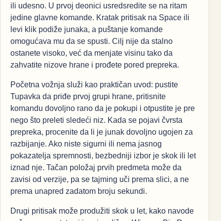
ili udesno. U prvoj deonici usredsredite se na ritam
jedine glavne komande. Kratak pritisak na Space ili
levi klik podiže junaka, a puštanje komande
omogućava mu da se spusti. Cilj nije da stalno
ostanete visoko, već da menjate visinu tako da
zahvatite nizove hrane i prođete pored prepreka.
Početna vožnja služi kao praktičan uvod: pustite
Tupavka da priđe prvoj grupi hrane, pritisnite
komandu dovoljno rano da je pokupi i otpustite je pre
nego što preleti sledeći niz. Kada se pojavi čvrsta
prepreka, procenite da li je junak dovoljno ugojen za
razbijanje. Ako niste sigurni ili nema jasnog
pokazatelja spremnosti, bezbedniji izbor je skok ili let
iznad nje. Tačan položaj prvih predmeta može da
zavisi od verzije, pa se tajming uči prema slici, a ne
prema unapred zadatom broju sekundi.
Drugi pritisak može produžiti skok u let, kako navode