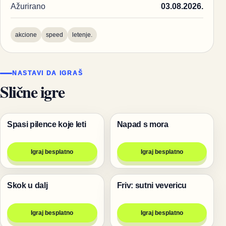
Ažurirano
03.08.2026.
akcione
speed
letenje.
NASTAVI DA IGRAŠ
Slične igre
Spasi pilence koje leti
Napad s mora
Životinje
Pucanje
Igraj besplatno
Igraj besplatno
Skok u dalj
Friv: sutni vevericu
Igre
Životinje
Igraj besplatno
Igraj besplatno