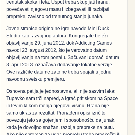
trenutak skoka i leta. Usput treba skupljati hranu,
povećavati njegovu masu i izbegavati ili razbijati
prepreke, zavisno od trenutnog stanja junaka.
Javne stranice originalne igre navode Mini Duck
Studio kao razvojnog autora. Kongregate beleži
objavljivanje 29. juna 2012, dok Addicting Games
navodi 23. avgust 2012, što je verovatno datum
objavljivanja na tom portalu. Sačuvani domaći datum
3. april 2013. označava dodavanje lokalne verzije.
Ove različite datume zato ne treba spajati u jednu
navodnu svetsku premijeru.
Osnovna petlja je jednostavna, ali nije sasvim laka:
Tupavko sam trči napred, a igrač pritiskom na Space
ili levim klikom menja njegovu visinu. Hrana nije
samo ukras za rezultat. Pronađeni opisi izričito
povezuju jelo sa gojenjem i sposobnošću da junak,
kada je dovoljno snažan, razbija prepreke na putu.
Ako nije spreman za udar, prepreku treba preskočiti ili