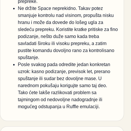
prepreke.
Ne držite Space neprekidno. Takav potez
smanjuje kontrolu nad visinom, propušta nisku
hranu i može da dovede do lošeg ugla za
sledeću prepreku. Koristite kratke pritiske za fino
podizanje, nešto duže samo kada treba
savladati široku ili visoku prepreku, a zatim
pustite komandu dovoljno rano za kontrolisano
spuštanje.
Posle svakog pada odredite jedan konkretan
uzrok: kasno podizanje, previsok let, prerano
spuštanje ili sudar bez dovoljne mase. U
narednom pokušaju korigujte samo taj deo.
Tako ćete lakše razlikovati problem sa
tajmingom od nedovoljne nadogradnje ili
mogućeg odstupanja u Ruffle emulaciji.