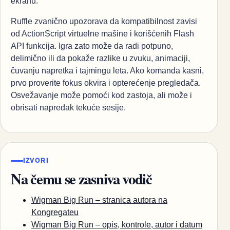
ekranu.
Ruffle zvanično upozorava da kompatibilnost zavisi
od ActionScript virtuelne mašine i korišćenih Flash
API funkcija. Igra zato može da radi potpuno,
delimično ili da pokaže razlike u zvuku, animaciji,
čuvanju napretka i tajmingu leta. Ako komanda kasni,
prvo proverite fokus okvira i opterećenje pregledača.
Osvežavanje može pomoći kod zastoja, ali može i
obrisati napredak tekuće sesije.
IZVORI
Na čemu se zasniva vodič
Wigman Big Run – stranica autora na
Kongregateu
Wigman Big Run – opis, kontrole, autor i datum