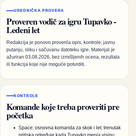
UREDNIČKA PROVERA
Proveren vodič za igru Tupavko -
Ledeni let
Redakcija je ponovo proverila opis, kontrole, javnu
putanju, sliku i sačuvanu datoteku igre. Materijal je
ažuriran 03.08.2026. bez izmišljenih ocena, rezultata
ili funkcija koje nije moguće potvrditi.
KONTROLE
Komande koje treba proveriti pre
početka
Space: osnovna komanda za skok i let; trenutak
pritiska određuje kada Tupavko menja visinu.