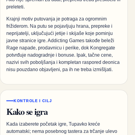
preleteti.
Krajnji motiv putovanja je potraga za ogromnim
frižiderom. Na putu se pojavljuju hrana, prepreke i
neprijatelji, uključujući jetije i skijaše koje pominju
javne stranice igre. Addicting Games takođe beleži
Rage napade, prodavnicu i perike, dok Kongregate
potvrđuje nadogradnje i bonuse. Ipak, tačne cene,
nazivi svih poboljšanja i kompletan raspored deonica
nisu pouzdano objavljeni, pa ih ne treba izmišljati.
KONTROLE I CILJ
Kako se igra
Kada izaberete početak igre, Tupavko kreće
automatski; nema posebnog tastera za trčanje ulevo