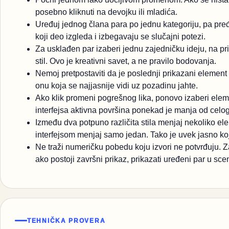
posebno kliknuti na devojku ili mladića.
Uređuj jednog člana para po jednu kategoriju, pa pređ
koji deo izgleda i izbegavaju se slučajni potezi.
Za usklađen par izaberi jednu zajedničku ideju, na pr
stil. Ovo je kreativni savet, a ne pravilo bodovanja.
Nemoj pretpostaviti da je poslednji prikazani element n
onu koja se najjasnije vidi uz pozadinu jahte.
Ako klik promeni pogrešnog lika, ponovo izaberi elemen
interfejsa aktivna površina ponekad je manja od celog
Između dva potpuno različita stila menjaj nekoliko 
interfejsom menjaj samo jedan. Tako je uvek jasno ko
Ne traži numeričku pobedu koju izvori ne potvrđuju. Zavr
ako postoji završni prikaz, prikazati uređeni par u scen
TEHNIČKA PROVERA