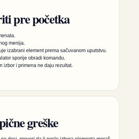
ti pre početka
menata.
pnog menija.
njuje izabrani element prema sačuvanom uputstvu.
ulator sporije obradi komandu.
 izbor i primena ne daju rezultat.
ipične greške
e desi, proveri da li posle izbora elementa moraš