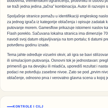
bodovima, vremenskom ograničenju, protivniku ili uslovu po
se traži jedna jedina „tačna” kombinacija. Autor ili razvojni
Spoljašnje stranice pomažu u identifikaciji engleskog nasl
za jednog igrača iz kategorije oblačenja i opisuje zadatak k
putovanje morem. Gamesflow prikazuje istoimeni naslov k
Flash poreklo. Sačuvana lokalna stranica ima dimenzije 70
navodi svoj datum objavljivanja na tom portalu; ti datumi pr
potvrđenu godinu izrade.
Tema jahte određuje vizuelni okvir, ali igra se bavi stiliz
ili simulacijom putovanja. Osnovni tok je jednostavan: pre
primeniš ga na devojku ili mladića, uporediš rezultat i nas
podaci ne potvrđuju zasebne nivoe. Zato se pod „prvim ni
oblačenje, odnosno prva i verovatno glavna scena u kojoj j
KONTROLE I CILJ