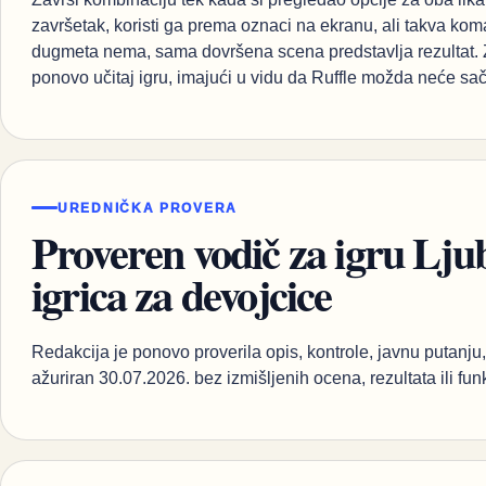
završetak, koristi ga prema oznaci na ekranu, ali takva 
dugmeta nema, sama dovršena scena predstavlja rezultat. Z
ponovo učitaj igru, imajući u vidu da Ruffle možda neće sač
UREDNIČKA PROVERA
Proveren vodič za igru Ljub
igrica za devojcice
Redakcija je ponovo proverila opis, kontrole, javnu putanju, 
ažuriran 30.07.2026. bez izmišljenih ocena, rezultata ili fun