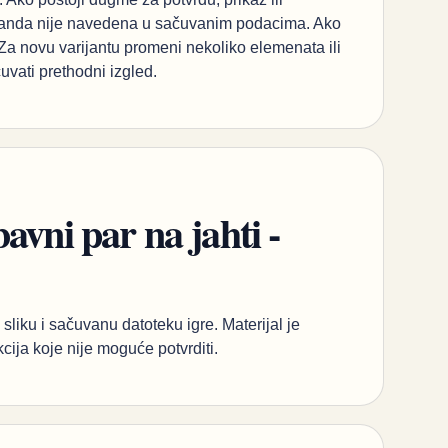
komanda nije navedena u sačuvanim podacima. Ako
a novu varijantu promeni nekoliko elemenata ili
uvati prethodni izgled.
avni par na jahti -
sliku i sačuvanu datoteku igre. Materijal je
kcija koje nije moguće potvrditi.