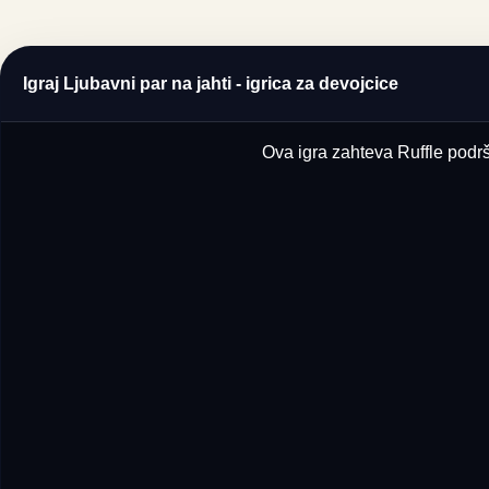
Igraj Ljubavni par na jahti - igrica za devojcice
Ova igra zahteva Ruffle podršk