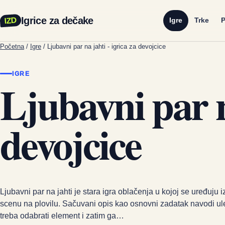
Igrice za dečake
IZD
Igre
Trke
P
Početna
/
Igre
/
Ljubavni par na jahti - igrica za devojcice
IGRE
Ljubavni par na
devojcice
Ljubavni par na jahti je stara igra oblačenja u kojoj se uređuju 
scenu na plovilu. Sačuvani opis kao osnovni zadatak navodi ul
treba odabrati element i zatim ga…