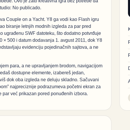
bede. Ovo je zato kreativna igra bez potrebe da
 studio: No publicado.
ova Couple on a Yacht. Y8 ga vodi kao Flash igru
ao biranje letnjih modnih izgleda za par pred
ao ugrađenu SWF datoteku, što dodatno potvrđuje
0 × 500 i datum dodavanja 1. avgust 2011, dok Y8
edstavljaju evidenciju pojedinačnih sajtova, a ne
ovanjem para, a ne upravljanjem brodom, navigacijom
gledaš dostupne elemente, izabereš jedan,
taviš dok oba izgleda ne deluju skladno. Sačuvani
voom” najpreciznije podrazumeva početni ekran za
e par već prikazan pored ponuđenih izbora.