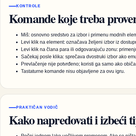
KONTROLE
Komande koje treba proveri
Miš: osnovno sredstvo za izbor i primenu modnih ele
Levi klik na element: označava željeni izbor iz dostu
Levi klik na člana para ili odgovarajuću zonu: prime
Sačekaj posle klika: sprečava dvostruki izbor ako em
Prevlačenje nije potvrđeno; koristi ga samo ako običan
Tastaturne komande nisu objavljene za ovu igru.
PRAKTIČAN VODIČ
Kako napredovati i izbeći t
Počni jednom lako uočljivom promenom. Ako se ništa n