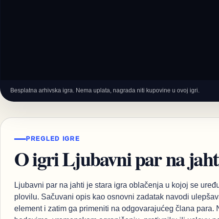
Besplatna arhivska igra. Nema uplata, nagrada niti kupovine u ovoj igri.
PREGLED IGRE
O igri Ljubavni par na jahti
Ljubavni par na jahti je stara igra oblačenja u kojoj se ure
plovilu. Sačuvani opis kao osnovni zadatak navodi ulepšava
element i zatim ga primeniti na odgovarajućeg člana para.