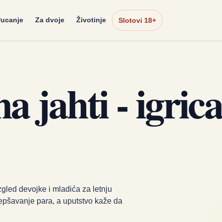
ucanje
Za dvoje
Životinje
Slotovi 18+
 jahti - igrica
izgled devojke i mladića za letnju
epšavanje para, a uputstvo kaže da