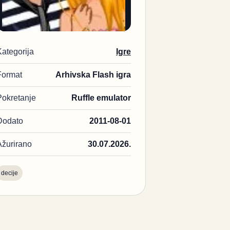
Kategorija
Igre
Format
Arhivska Flash igra
Pokretanje
Ruffle emulator
Dodato
2011-08-01
Ažurirano
30.07.2026.
decije