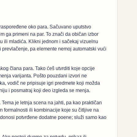
e raspoređene oko para. Sačuvano uputstvo
im ga primeni na par. To znači da običan izbor
ili mladića. Klikni jednom i sačekaj vizuelnu
ti prevlačenje, pa elemente nemoj automatski vući
g člana para. Tako ćeš utvrditi koje opcije
menja varijanta. Pošto pouzdani izvori ne
ka, vodič ne pripisuje igri predmete koji možda
niju i posmatraj koji deo izgleda se menja.
Tema je letnja scena na jahti, pa kao praktičan
 formalnosti ili kombinacije koje su čitljive na
 ne donosi potvrđene dodatne poene; služi samo kao
 Ako postoji dugme za potvrdu, prikaz ili