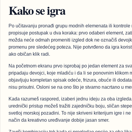
Kako se igra
Po učitavanju pronađi grupu modnih elemenata ili kontrol
propisuje postupak u dva koraka: prvo odaberi element, zat
možda neće odmah promeniti izgled dok ne označiš devojku 
promenu pre sledećeg poteza. Nije potvrđeno da igra koris
ako običan klik radi.
Na početnom ekranu prvo isprobaj po jedan element za svako
pripadaju devojci, koje mladiću i da li se ponovnim klikom 
objavljuju kompletan spisak odeće, frizura, obuće ili dodata
nisu prisutni. Osloni se na ono što je stvarno nacrtano u me
Kada razumeš raspored, izaberi jednu ideju za oba izgleda. 
urednički pristup možeš tražiti zajedničku boju, sličan stepen
svetloj morskoj pozadini. To nije skriveni kriterijum igre i
način da kreativno uređivanje dobije jasan smer.
Završi kombinaciju tek kada si pregledao opcije za oba lika.