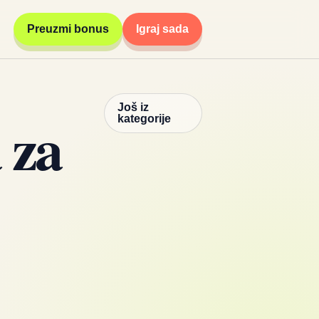
Preuzmi bonus
Igraj sada
Još iz
 za
kategorije