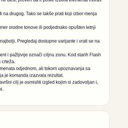
i na drugog. Tako se lakše prati koji izbor menja
imer srodne tonove ili podjednako opušten letnji
ajbolji. Pregledaj dostupne varijante i vrati se na
t i pažljivije označi ciljnu zonu. Kod starih Flash
 crteža.
elemenata odjednom, ali tokom upoznavanja sa
ja je komanda izazvala rezultat.
šni cilj je osmisliti izgled kojim si zadovoljan i,
i.