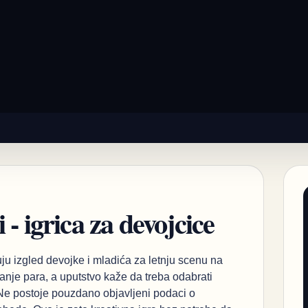
 - igrica za devojcice
đuju izgled devojke i mladića za letnju scenu na
nje para, a uputstvo kaže da treba odabrati
 Ne postoje pouzdano objavljeni podaci o