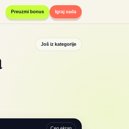
Preuzmi bonus
Igraj sada
Još iz kategorije
a
Ceo ekran