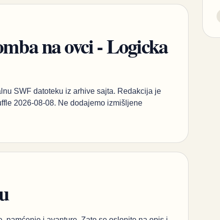
omba na ovci - Logicka
inalnu SWF datoteku iz arhive sajta. Redakcija je
Ruffle 2026-08-08. Ne dodajemo izmišljene
ou
e, pamćenje i avanture. Zato se oslonite na opis i