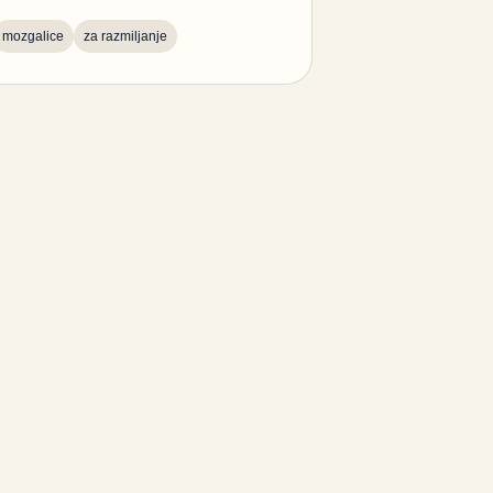
mozgalice
za razmiljanje