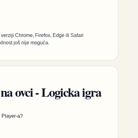
 verziji Chrome, Firefox, Edge ili Safari
lnost još nije moguća.
na ovci - Logicka igra
 Player-a?