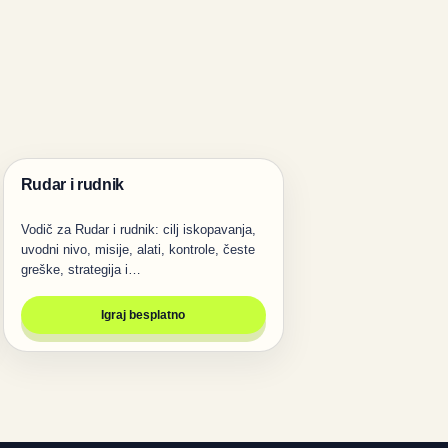
Rudar i rudnik
Igre
Vodič za Rudar i rudnik: cilj iskopavanja,
uvodni nivo, misije, alati, kontrole, česte
greške, strategija i…
Igraj besplatno