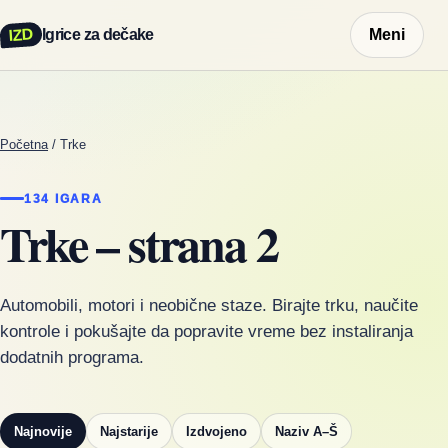
IZD
Igrice za dečake
Meni
Početna
/
Trke
134 IGARA
Trke – strana 2
Automobili, motori i neobične staze. Birajte trku, naučite
kontrole i pokušajte da popravite vreme bez instaliranja
dodatnih programa.
Najnovije
Najstarije
Izdvojeno
Naziv A–Š