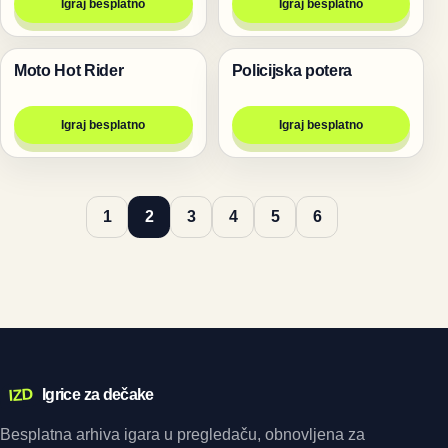
Igraj besplatno
Igraj besplatno
Moto Hot Rider
Policijska potera
Trke
Trke
Igraj besplatno
Igraj besplatno
1
2
3
4
5
6
IZD
Igrice za dečake
Besplatna arhiva igara u pregledaču, obnovljena za