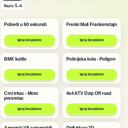
Naziv Š–A
Pobedi u 60 sekundi
Frenki Mali Frankenstajn
Trke
Trke
Igraj besplatno
Igraj besplatno
BMX ludilo
Policijska kola - Poligon
Trke
Trke
Igraj besplatno
Igraj besplatno
Crni trkac - Moto
4x4 ATV Dzip Off road
Trke
Trke
presretac
Igraj besplatno
Igraj besplatno
Americki V8 automobili -
Drift trkaci 3D