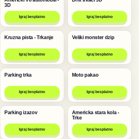
Trke
Trke
3D
Igraj besplatno
Igraj besplatno
Kruzna pista - Trkanje
Veliki monster dzip
Trke
Trke
Igraj besplatno
Igraj besplatno
Parking trka
Moto pakao
Trke
Trke
Igraj besplatno
Igraj besplatno
Parking izazov
Americka stara kola -
Trke
Trke
Trke
Igraj besplatno
Igraj besplatno