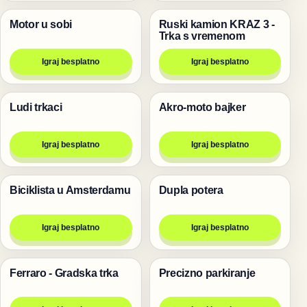
Motor u sobi
Ruski kamion KRAZ 3 -
Trke
Trke
Trka s vremenom
Igraj besplatno
Igraj besplatno
Ludi trkaci
Akro-moto bajker
Trke
Trke
Igraj besplatno
Igraj besplatno
Biciklista u Amsterdamu
Dupla potera
Trke
Trke
Igraj besplatno
Igraj besplatno
Ferraro - Gradska trka
Precizno parkiranje
Trke
Trke