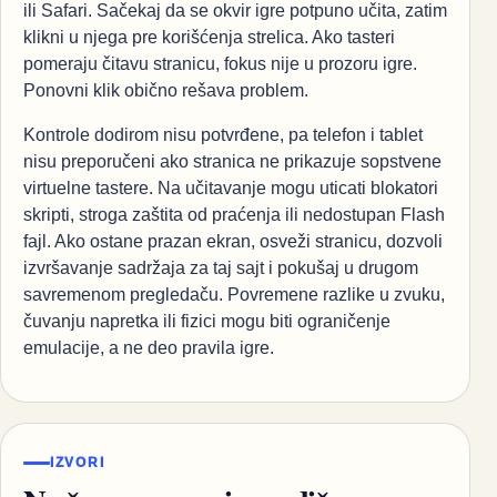
ili Safari. Sačekaj da se okvir igre potpuno učita, zatim
klikni u njega pre korišćenja strelica. Ako tasteri
pomeraju čitavu stranicu, fokus nije u prozoru igre.
Ponovni klik obično rešava problem.
Kontrole dodirom nisu potvrđene, pa telefon i tablet
nisu preporučeni ako stranica ne prikazuje sopstvene
virtuelne tastere. Na učitavanje mogu uticati blokatori
skripti, stroga zaštita od praćenja ili nedostupan Flash
fajl. Ako ostane prazan ekran, osveži stranicu, dozvoli
izvršavanje sadržaja za taj sajt i pokušaj u drugom
savremenom pregledaču. Povremene razlike u zvuku,
čuvanju napretka ili fizici mogu biti ograničenje
emulacije, a ne deo pravila igre.
IZVORI