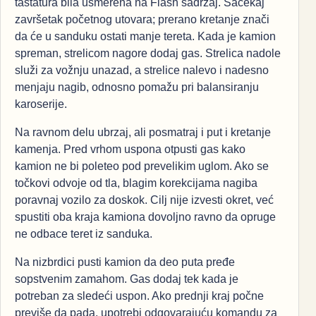
tastatura bila usmerena na Flash sadržaj. Sačekaj
završetak početnog utovara; prerano kretanje znači
da će u sanduku ostati manje tereta. Kada je kamion
spreman, strelicom nagore dodaj gas. Strelica nadole
služi za vožnju unazad, a strelice nalevo i nadesno
menjaju nagib, odnosno pomažu pri balansiranju
karoserije.
Na ravnom delu ubrzaj, ali posmatraj i put i kretanje
kamenja. Pred vrhom uspona otpusti gas kako
kamion ne bi poleteo pod prevelikim uglom. Ako se
točkovi odvoje od tla, blagim korekcijama nagiba
poravnaj vozilo za doskok. Cilj nije izvesti okret, već
spustiti oba kraja kamiona dovoljno ravno da opruge
ne odbace teret iz sanduka.
Na nizbrdici pusti kamion da deo puta pređe
sopstvenim zamahom. Gas dodaj tek kada je
potreban za sledeći uspon. Ako prednji kraj počne
previše da pada, upotrebi odgovarajuću komandu za