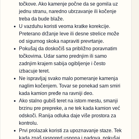
točkove. Ako kamenje počne da se gomila uz
jednu stranu, naredno ubrzavanje ili kočenje
treba da bude blaže.
U vazduhu koristi veoma kratke korekcije.
Preterano držanje leve ili desne strelice može
od sigurnog skoka napraviti prevrtanje.
Pokušaj da doskočiš sa približno poravnatim
točkovima. Udar samo prednjim ili samo
zadnjim krajem sabija ogibljenje i često
izbacuje teret.
Ne ispravljaj svako malo pomeranje kamenja
naglim kočenjem. Tovar se ponekad sam smiri
kada kamion pređe na ravniji deo.
Ako stalno gubiš teret na istom mestu, smanji
brzinu pre prepreke, a ne tek kada kamion već
odskoči. Ranija odluka daje više prostora za
kontrolu.
Prvi prolazak koristi za upoznavanje staze. Tek
kada znaš raspored uspona i padova, pokušaj