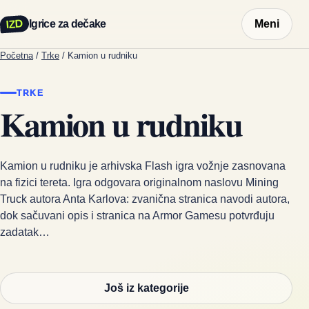
IZD
Igrice za dečake
Meni
Početna
/
Trke
/
Kamion u rudniku
TRKE
Kamion u rudniku
Kamion u rudniku je arhivska Flash igra vožnje zasnovana
na fizici tereta. Igra odgovara originalnom naslovu Mining
Truck autora Anta Karlova: zvanična stranica navodi autora,
dok sačuvani opis i stranica na Armor Gamesu potvrđuju
zadatak…
Još iz kategorije