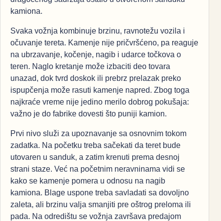
kamiona.
Svaka vožnja kombinuje brzinu, ravnotežu vozila i
očuvanje tereta. Kamenje nije pričvršćeno, pa reaguje
na ubrzavanje, kočenje, nagib i udarce točkova o
teren. Naglo kretanje može izbaciti deo tovara
unazad, dok tvrd doskok ili prebrz prelazak preko
ispupčenja može rasuti kamenje napred. Zbog toga
najkraće vreme nije jedino merilo dobrog pokušaja:
važno je do fabrike dovesti što puniji kamion.
Prvi nivo služi za upoznavanje sa osnovnim tokom
zadatka. Na početku treba sačekati da teret bude
utovaren u sanduk, a zatim krenuti prema desnoj
strani staze. Već na početnim neravninama vidi se
kako se kamenje pomera u odnosu na nagib
kamiona. Blage uspone treba savladati sa dovoljno
zaleta, ali brzinu valja smanjiti pre oštrog preloma ili
pada. Na odredištu se vožnja završava predajom