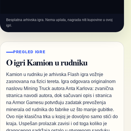
Besplatna arhivska igra. Nema uplata, nagrada niti kupovine u ovoj
igri.
PREGLED IGRE
O igri Kamion u rudniku
Kamion u rudniku je arhivska Flash igra vožnje
zasnovana na fizici tereta. Igra odgovara originalnom
naslovu Mining Truck autora Anta Karlova: zvanična
stranica navodi autora, dok sačuvani opis i stranica
na Armor Gamesu potvrđuju zadatak prevoženja
minerala od rudnika do fabrike uz što manje gubitke.
Ovo nije klasična trka u kojoj je dovoljno samo stići do
kraja. Uspešan prolazak zavisi i od toga koliko je
dragocenog sadržaja ostalo u otvorenom sanduku