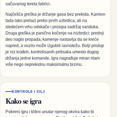
sačuvanog tereta fabrici.
Najčešća greška je držanje gasa bez prekida. Kamion
tada lako prelazi preko prvih uzbrdica, ali na
sledećem vrhu odskače i prosipa sadržaj sanduka.
Druga greška je panično kočenje na nizbrdici: prednji
deo naglo propada, kamenje nastavlja da se kreće
napred, a vozilo može izgubiti ravnotežu. Bolji pristup
je niz kratkih, kontrolisanih pritisaka umesto dugog
držanja jedne komande. Igra nagrađuje miran ritam
više nego neprekidnu maksimalnu brzinu.
KONTROLE I CILJ
Kako se igra
Pokreni igru i klikni unutar njenog okvira kako bi