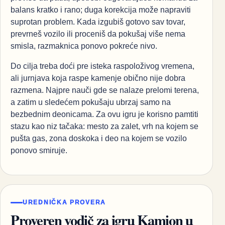
balans kratko i rano; duga korekcija može napraviti
suprotan problem. Kada izgubiš gotovo sav tovar,
prevrneš vozilo ili proceniš da pokušaj više nema
smisla, razmaknica ponovo pokreće nivo.
Do cilja treba doći pre isteka raspoloživog vremena,
ali jurnjava koja raspe kamenje obično nije dobra
razmena. Najpre nauči gde se nalaze prelomi terena,
a zatim u sledećem pokušaju ubrzaj samo na
bezbednim deonicama. Za ovu igru je korisno pamtiti
stazu kao niz tačaka: mesto za zalet, vrh na kojem se
pušta gas, zona doskoka i deo na kojem se vozilo
ponovo smiruje.
UREDNIČKA PROVERA
Proveren vodič za igru Kamion u