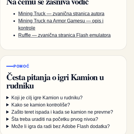
Na čemu se zasniva vodič
Mining Truck — zvanična stranica autora
Mining Truck na Armor Gamesu — opis i
kontrole
Ruffle — zvanična stranica Flash emulatora
POMOĆ
Česta pitanja o igri Kamion u
rudniku
Koji je cilj igre Kamion u rudniku?
Kako se kamion kontroliše?
Zašto teret ispada i kada se kamion ne prevrne?
Šta treba uraditi na početku prvog nivoa?
Može li igra da radi bez Adobe Flash dodatka?