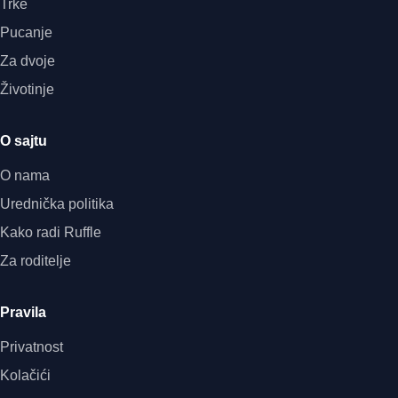
Trke
Pucanje
Za dvoje
Životinje
O sajtu
O nama
Urednička politika
Kako radi Ruffle
Za roditelje
Pravila
Privatnost
Kolačići