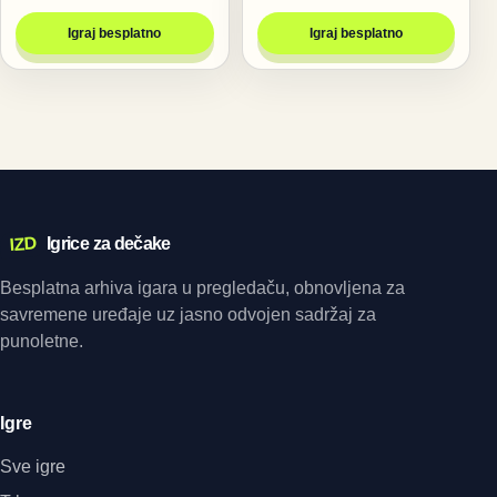
Igraj besplatno
Igraj besplatno
IZD
Igrice za dečake
Besplatna arhiva igara u pregledaču, obnovljena za
savremene uređaje uz jasno odvojen sadržaj za
punoletne.
Igre
Sve igre