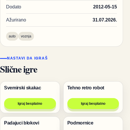
Dodato
2012-05-15
Ažurirano
31.07.2026.
auto
voznja
NASTAVI DA IGRAŠ
Slične igre
Svemirski skakac
Tehno retro robot
Pucanje
Igre
Igraj besplatno
Igraj besplatno
Padajuci blokovi
Podmornice
Igre
Igre za dvoje