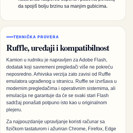
da spojiš bolju brzinu sa manjim gubicima.
TEHNIČKA PROVERA
Ruffle, uređaji i kompatibilnost
Kamion u rudniku je napravljen za Adobe Flash,
dodatak koji savremeni pregledači više ne pokreću
neposredno. Arhivska verzija zato zavisi od Ruffle
emulatora ugrađenog u stranicu. Ruffle se izvršava u
modernim pregledačima i operativnim sistemima, ali
emulacija ne garantuje da će se svaki stari Flash
sadržaj ponašati potpuno isto kao u originalnom
plejeru.
Za najpouzdanije upravljanje koristi računar sa
fizičkom tastaturom i ažuriran Chrome, Firefox, Edge