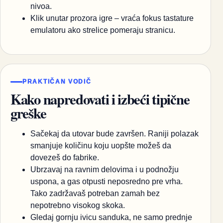
nivoa.
Klik unutar prozora igre – vraća fokus tastature
emulatoru ako strelice pomeraju stranicu.
PRAKTIČAN VODIČ
Kako napredovati i izbeći tipične
greške
Sačekaj da utovar bude završen. Raniji polazak
smanjuje količinu koju uopšte možeš da
dovezeš do fabrike.
Ubrzavaj na ravnim delovima i u podnožju
uspona, a gas otpusti neposredno pre vrha.
Tako zadržavaš potreban zamah bez
nepotrebno visokog skoka.
Gledaj gornju ivicu sanduka, ne samo prednje