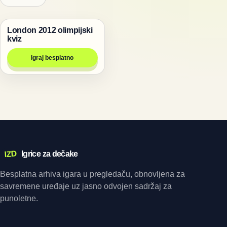
London 2012 olimpijski
Igre
kviz
Igraj besplatno
IZD
Igrice za dečake
Besplatna arhiva igara u pregledaču, obnovljena za
savremene uređaje uz jasno odvojen sadržaj za
punoletne.