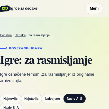
IZD
Igrice za dečake
Meni
Početna
/
Oznake
/
za rasmisljanje
1 POVEZANIH IGARA
Igre: za rasmisljanje
Igre označene temom „za rasmisljanje” iz originalne
arhive sajta.
Najnovije
Najstarije
Izdvojeno
Naziv A–Š
Naziv Š–A