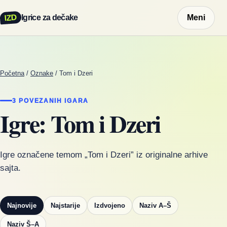
IZD
Igrice za dečake
Meni
Početna
/
Oznake
/
Tom i Dzeri
3 POVEZANIH IGARA
Igre: Tom i Dzeri
Igre označene temom „Tom i Dzeri” iz originalne arhive
sajta.
Najnovije
Najstarije
Izdvojeno
Naziv A–Š
Naziv Š–A