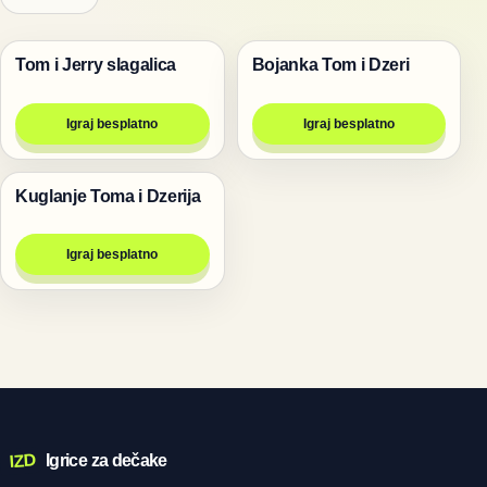
Tom i Jerry slagalica
Bojanka Tom i Dzeri
Životinje
Životinje
Igraj besplatno
Igraj besplatno
Kuglanje Toma i Dzerija
Životinje
Igraj besplatno
IZD
Igrice za dečake