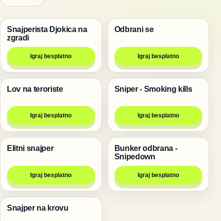
Snajperista Djokica na
Odbrani se
Pucanje
Pucanje
zgradi
Igraj besplatno
Igraj besplatno
Lov na teroriste
Sniper - Smoking kills
Pucanje
Pucanje
Igraj besplatno
Igraj besplatno
Elitni snajper
Bunker odbrana -
Pucanje
Pucanje
Snipedown
Igraj besplatno
Igraj besplatno
Snajper na krovu
Pucanje