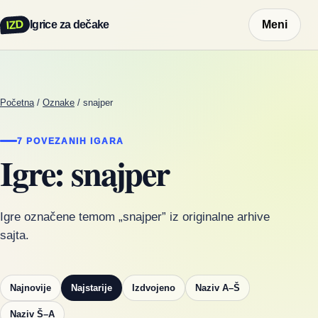
IZD
Igrice za dečake
Meni
Početna
/
Oznake
/
snajper
7 POVEZANIH IGARA
Igre: snajper
Igre označene temom „snajper” iz originalne arhive
sajta.
Najnovije
Najstarije
Izdvojeno
Naziv A–Š
Naziv Š–A