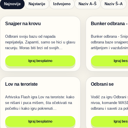
Najnovije
Najstarije
Izdvojeno
Naziv A–Š
Naziv Š–A
Snajper na krovu
Bunker odbrana 
Pucanje
Pucanje
Odbrani svoju bazu od napada
Bunker odbrana - Snip
neprijatelja. Zapamti, samo se hici u glavu
odbrana baze snajpe
racunju. Moras biti brzi od svojih…
artiljerijom i vazduš
Igraj besplatno
Igraj be
Lov na teroriste
Odbrani se
Pucanje
Pucanje
Arhivska Flash igra Lov na teroriste: kako
Vodič za igru Odbrani s
se nišani i puca mišem, šta očekivati na
nivoa, komande WASD,
početku i kako igru pokrenuti…
odbranu i saveti za p
Igraj besplatno
Igraj be