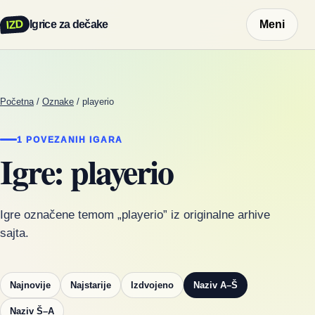
IZD
Igrice za dečake
Meni
Početna
/
Oznake
/
playerio
1 POVEZANIH IGARA
Igre: playerio
Igre označene temom „playerio” iz originalne arhive
sajta.
Najnovije
Najstarije
Izdvojeno
Naziv A–Š
Naziv Š–A