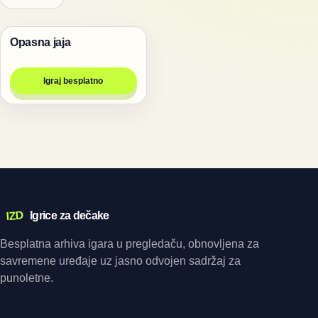
Opasna jaja
Igre za dvoje
Igraj besplatno
IZD
Igrice za dečake
Besplatna arhiva igara u pregledaču, obnovljena za
savremene uređaje uz jasno odvojen sadržaj za
punoletne.