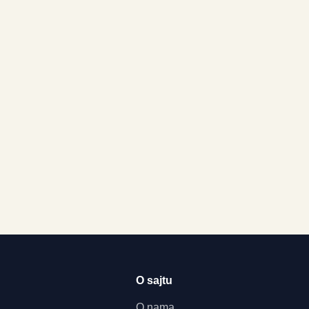
O sajtu
O nama