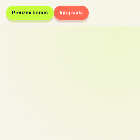
Preuzmi bonus
Igraj sada