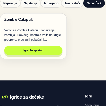
Najnovije
Najstarije
Izdvojeno
Naziv A–Š
Naziv Š–A
Zombie Catapult
Igre
Vodič za Zombie Catapult: lansiranje
zombija u kovčeg, kontrola veličine kugle,
prepreke, precizniji pokušaji i…
Igraj besplatno
Igre
Igrice za dečake
IZD
Sve igre