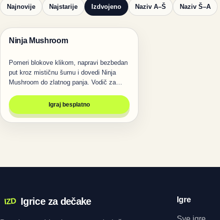
Najnovije
Najstarije
Izdvojeno
Naziv A–Š
Naziv Š–A
Ninja Mushroom
Igre
Pomeri blokove klikom, napravi bezbedan
put kroz mističnu šumu i dovedi Ninja
Mushroom do zlatnog panja. Vodič za…
Igraj besplatno
Igre
Igrice za dečake
IZD
Sve igre