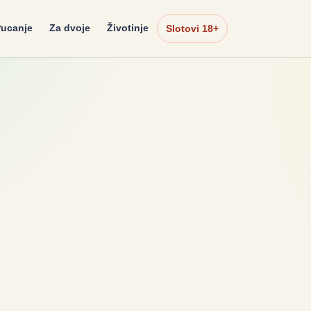
ucanje
Za dvoje
Životinje
Slotovi 18+