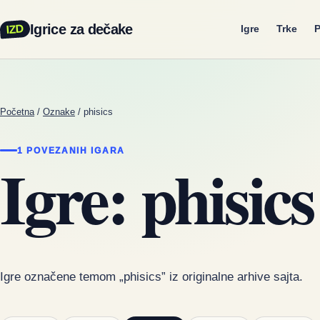
Igrice za dečake
IZD
Igre
Trke
P
Početna
/
Oznake
/
phisics
1 POVEZANIH IGARA
Igre: phisics
Igre označene temom „phisics” iz originalne arhive sajta.