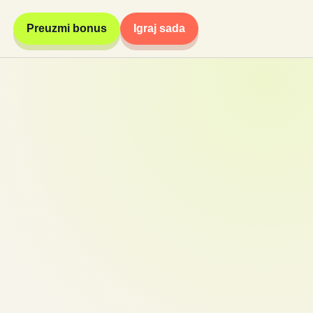
Preuzmi bonus
Igraj sada