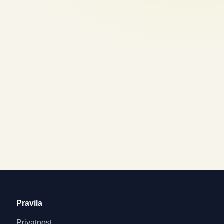
Pravila
Privatnost