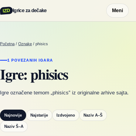
IZD
Igrice za dečake
Meni
Početna
/
Oznake
/
phisics
1 POVEZANIH IGARA
Igre: phisics
Igre označene temom „phisics” iz originalne arhive sajta.
Najnovije
Najstarije
Izdvojeno
Naziv A–Š
Naziv Š–A