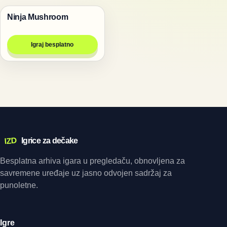
Ninja Mushroom
Igre
Igraj besplatno
IZD
Igrice za dečake
Besplatna arhiva igara u pregledaču, obnovljena za
savremene uređaje uz jasno odvojen sadržaj za
punoletne.
Igre