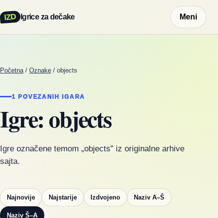
IZD
Igrice za dečake
Meni
Početna
/
Oznake
/
objects
1 POVEZANIH IGARA
Igre: objects
Igre označene temom „objects” iz originalne arhive
sajta.
Najnovije
Najstarije
Izdvojeno
Naziv A–Š
Naziv Š–A