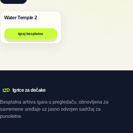
Water Temple 2
Igre
Igraj besplatno
IZD
Igrice za dečake
Besplatna arhiva igara u pregledaču, obnovljena za
savremene uređaje uz jasno odvojen sadržaj za
punoletne.