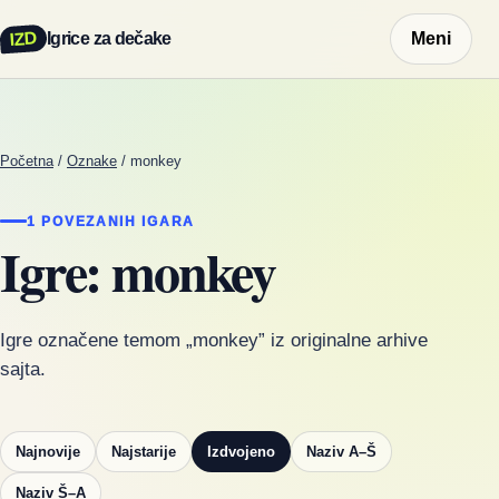
IZD
Igrice za dečake
Meni
Početna
/
Oznake
/
monkey
1 POVEZANIH IGARA
Igre: monkey
Igre označene temom „monkey” iz originalne arhive
sajta.
Najnovije
Najstarije
Izdvojeno
Naziv A–Š
Naziv Š–A