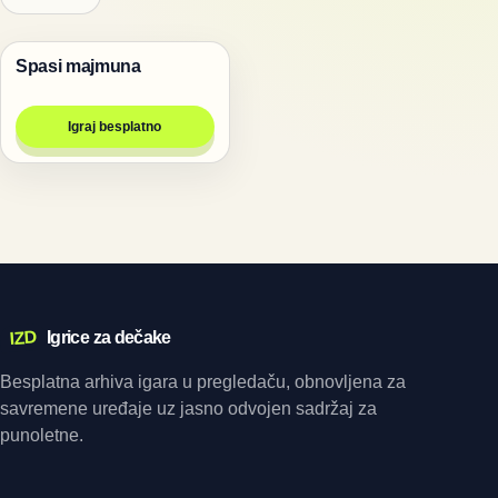
Spasi majmuna
Životinje
Igraj besplatno
IZD
Igrice za dečake
Besplatna arhiva igara u pregledaču, obnovljena za
savremene uređaje uz jasno odvojen sadržaj za
punoletne.