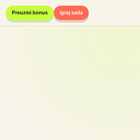
Preuzmi bonus
Igraj sada