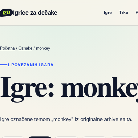
Igrice za dečake
IZD
Igre
Trke
P
Početna
/
Oznake
/
monkey
1 POVEZANIH IGARA
Igre: monke
Igre označene temom „monkey” iz originalne arhive sajta.