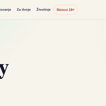
ucanje
Za dvoje
Životinje
Slotovi 18+
y