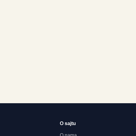
O sajtu
O nama