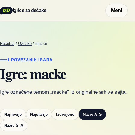
IZD
Igrice za dečake
Meni
Početna
/
Oznake
/
macke
1 POVEZANIH IGARA
Igre: macke
Igre označene temom „macke” iz originalne arhive sajta.
Najnovije
Najstarije
Izdvojeno
Naziv A–Š
Naziv Š–A