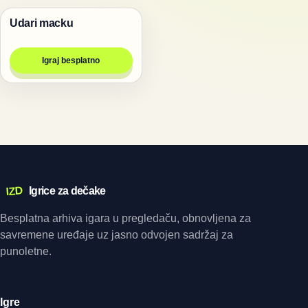
Udari macku
Igre
Igraj besplatno
IZD
Igrice za dečake
Besplatna arhiva igara u pregledaču, obnovljena za
savremene uređaje uz jasno odvojen sadržaj za
punoletne.
Igre