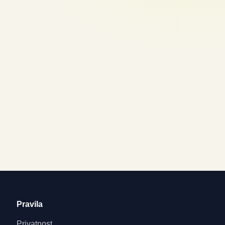
Pravila
Privatnost