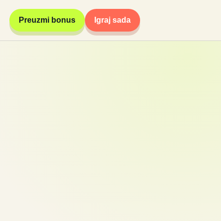
Preuzmi bonus
Igraj sada