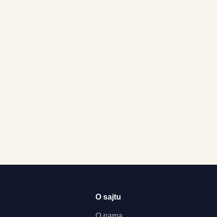
O sajtu
O nama