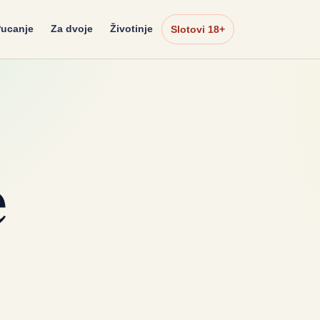
ucanje
Za dvoje
Životinje
Slotovi 18+
e