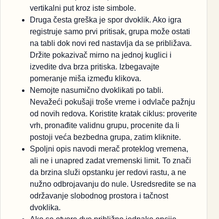
vertikalni put kroz iste simbole.
Druga česta greška je spor dvoklik. Ako igra
registruje samo prvi pritisak, grupa može ostati
na tabli dok novi red nastavlja da se približava.
Držite pokazivač mirno na jednoj kuglici i
izvedite dva brza pritiska. Izbegavajte
pomeranje miša između klikova.
Nemojte nasumično dvoklikati po tabli.
Nevažeći pokušaji troše vreme i odvlače pažnju
od novih redova. Koristite kratak ciklus: proverite
vrh, pronađite validnu grupu, procenite da li
postoji veća bezbedna grupa, zatim kliknite.
Spoljni opis navodi merač proteklog vremena,
ali ne i unapred zadat vremenski limit. To znači
da brzina služi opstanku jer redovi rastu, a ne
nužno odbrojavanju do nule. Usredsredite se na
održavanje slobodnog prostora i tačnost
dvoklika.