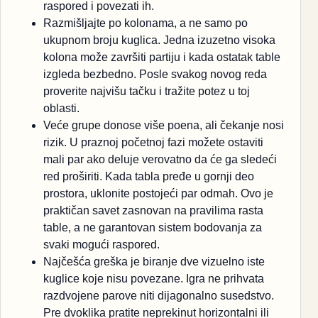
raspored i povezati ih.
Razmišljajte po kolonama, a ne samo po
ukupnom broju kuglica. Jedna izuzetno visoka
kolona može završiti partiju i kada ostatak table
izgleda bezbedno. Posle svakog novog reda
proverite najvišu tačku i tražite potez u toj
oblasti.
Veće grupe donose više poena, ali čekanje nosi
rizik. U praznoj početnoj fazi možete ostaviti
mali par ako deluje verovatno da će ga sledeći
red proširiti. Kada tabla pređe u gornji deo
prostora, uklonite postojeći par odmah. Ovo je
praktičan savet zasnovan na pravilima rasta
table, a ne garantovan sistem bodovanja za
svaki mogući raspored.
Najčešća greška je biranje dve vizuelno iste
kuglice koje nisu povezane. Igra ne prihvata
razdvojene parove niti dijagonalno susedstvo.
Pre dvoklika pratite neprekinut horizontalni ili