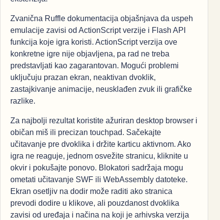
Zvanična Ruffle dokumentacija objašnjava da uspeh
emulacije zavisi od ActionScript verzije i Flash API
funkcija koje igra koristi. ActionScript verzija ove
konkretne igre nije objavljena, pa rad ne treba
predstavljati kao zagarantovan. Mogući problemi
uključuju prazan ekran, neaktivan dvoklik,
zastajkivanje animacije, neusklađen zvuk ili grafičke
razlike.
Za najbolji rezultat koristite ažuriran desktop browser i
običan miš ili precizan touchpad. Sačekajte
učitavanje pre dvoklika i držite karticu aktivnom. Ako
igra ne reaguje, jednom osvežite stranicu, kliknite u
okvir i pokušajte ponovo. Blokatori sadržaja mogu
ometati učitavanje SWF ili WebAssembly datoteke.
Ekran osetljiv na dodir može raditi ako stranica
prevodi dodire u klikove, ali pouzdanost dvoklika
zavisi od uređaja i načina na koji je arhivska verzija