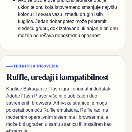
Ako se otvore dve približno jednake opcije,
uklonite onu koja istovremeno smanjuje najvišu
kolonu ili otvara vezu između drugih istih
kuglica. Jedan dobar potez može pripremiti
sledeću grupu, dok izolovano uklanjanje pri dnu
možda ne rešava neposrednu opasnost.
TEHNIČKA PROVERA
Ruffle, uređaji i kompatibilnost
Kuglice Bakugan je Flash igra i originalni dodatak
Adobe Flash Player više nije uobičajen deo
savremenih browsera. Arhivske stranice je mogu
pokretati pomoću Ruffle emulatora. Ruffle radi na
modernim operativnim sistemima i browserima, a
može biti ugrađen u samu stranicu ili instaliran kao
ekstenzija.