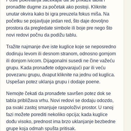
pronađite dugme za početak ako postoji. Kliknite
unutar okvira kako bi igra preuzela fokus miša. Na
početku se pojavljuje jedan red, što daje dovoljno
prostora da pregledate simbole ili boje pre nego što
novi redovi počnu da podižu tablu.
Tražite najmanje dve iste kuglice koje se neposredno
dodiruju levom ili desnom stranom, odnosno gornjom
ili donjom ivicom. Dijagonalni susedi ne čine važeću
grupu. Kada pronađete odgovarajući par ili veću
povezanu grupu, dvaput kliknite na jednu od kuglica.
Uspešan potez uklanja grupu i dodaje poene.
Nemojte čekati da pronađete savršen potez dok se
tabla približava vrhu. Novi redovi se dodaju odozdo,
pa svaki zastoj smanjuje raspoloživi prostor. U ranoj
fazi možete porediti nekoliko opcija; kada kuglice
dođu visoko, prednost ima brzo uklanjanje bezbedne
grupe koja odmah spušta pritisak.