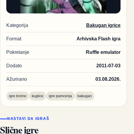
Kategorija
Bakugan igrice
Format
Arhivska Flash igra
Pokretanje
Ruffle emulator
Dodato
2011-07-03
Ažurirano
03.08.2026.
igre brzine
kuglice
igre pamcenja
bakugan
NASTAVI DA IGRAŠ
Slične igre