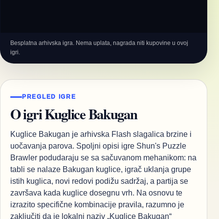
Besplatna arhivska igra. Nema uplata, nagrada niti kupovine u ovoj
igri.
PREGLED IGRE
O igri Kuglice Bakugan
Kuglice Bakugan je arhivska Flash slagalica brzine i
uočavanja parova. Spoljni opisi igre Shun's Puzzle
Brawler podudaraju se sa sačuvanom mehanikom: na
tabli se nalaze Bakugan kuglice, igrač uklanja grupe
istih kuglica, novi redovi podižu sadržaj, a partija se
završava kada kuglice dosegnu vrh. Na osnovu te
izrazito specifične kombinacije pravila, razumno je
zaključiti da je lokalni naziv „Kuglice Bakugan“