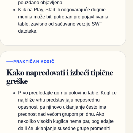
pouzdano objavljena.
Klik na Play, Start ili odgovarajuće dugme
menija može biti potreban pre pojavljivanja
table, zavisno od sačuvane verzije SWF
datoteke.
PRAKTIČAN VODIČ
Kako napredovati i izbeći tipične
greške
Prvo pregledajte gornju polovinu table. Kuglice
najbliže vrhu predstavljaju neposrednu
opasnost, pa njihovo uklanjanje često ima
prednost nad većom grupom pri dnu. Ako
nekoliko visokih kuglica nema par, pogledajte
da li će uklanjanje susedne grupe promeniti