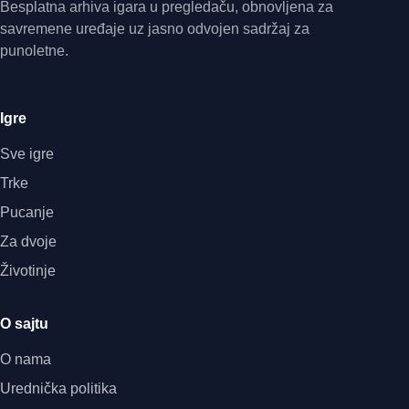
Besplatna arhiva igara u pregledaču, obnovljena za
savremene uređaje uz jasno odvojen sadržaj za
punoletne.
Igre
Sve igre
Trke
Pucanje
Za dvoje
Životinje
O sajtu
O nama
Urednička politika