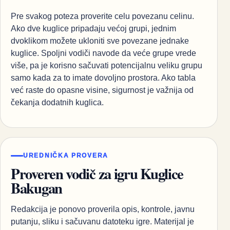
Pre svakog poteza proverite celu povezanu celinu.
Ako dve kuglice pripadaju većoj grupi, jednim
dvoklikom možete ukloniti sve povezane jednake
kuglice. Spoljni vodiči navode da veće grupe vrede
više, pa je korisno sačuvati potencijalnu veliku grupu
samo kada za to imate dovoljno prostora. Ako tabla
već raste do opasne visine, sigurnost je važnija od
čekanja dodatnih kuglica.
UREDNIČKA PROVERA
Proveren vodič za igru Kuglice
Bakugan
Redakcija je ponovo proverila opis, kontrole, javnu
putanju, sliku i sačuvanu datoteku igre. Materijal je