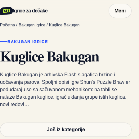
IZD
Igrice za dečake
Meni
Početna
/
Bakugan igrice
/
Kuglice Bakugan
BAKUGAN IGRICE
Kuglice Bakugan
Kuglice Bakugan je arhivska Flash slagalica brzine i
uočavanja parova. Spoljni opisi igre Shun's Puzzle Brawler
podudaraju se sa sačuvanom mehanikom: na tabli se
nalaze Bakugan kuglice, igrač uklanja grupe istih kuglica,
novi redovi…
Još iz kategorije