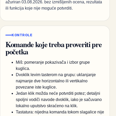
ažuriran 03.08.2026. bez izmišljenih ocena, rezultata
ili funkcija koje nije moguće potvrditi.
KONTROLE
Komande koje treba proveriti pre
početka
Miš: pomeranje pokazivača i izbor grupe
kuglica.
Dvoklik levim tasterom na grupu: uklanjanje
najmanje dve horizontalno ili vertikalno
povezane iste kuglice.
Jedan klik možda neće potvrditi potez; detaljni
spoljni vodiči navode dvoklik, iako je sačuvano
lokalno uputstvo skraćeno na klik.
Tastatura: nijedna komanda tokom slagalice nije