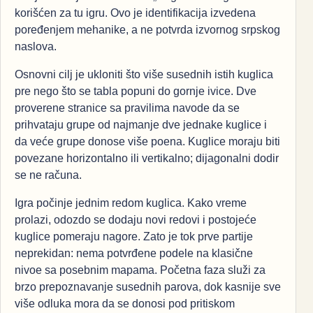
korišćen za tu igru. Ovo je identifikacija izvedena
poređenjem mehanike, a ne potvrda izvornog srpskog
naslova.
Osnovni cilj je ukloniti što više susednih istih kuglica
pre nego što se tabla popuni do gornje ivice. Dve
proverene stranice sa pravilima navode da se
prihvataju grupe od najmanje dve jednake kuglice i
da veće grupe donose više poena. Kuglice moraju biti
povezane horizontalno ili vertikalno; dijagonalni dodir
se ne računa.
Igra počinje jednim redom kuglica. Kako vreme
prolazi, odozdo se dodaju novi redovi i postojeće
kuglice pomeraju nagore. Zato je tok prve partije
neprekidan: nema potvrđene podele na klasične
nivoe sa posebnim mapama. Početna faza služi za
brzo prepoznavanje susednih parova, dok kasnije sve
više odluka mora da se donosi pod pritiskom