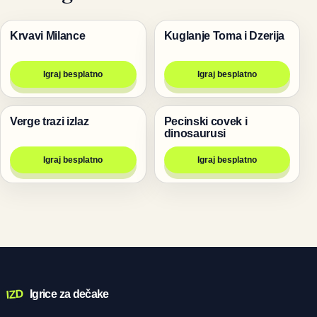
Krvavi Milance
Kuglanje Toma i Dzerija
Pucanje
Životinje
Igraj besplatno
Igraj besplatno
Verge trazi izlaz
Pecinski covek i
Igre
Životinje
dinosaurusi
Igraj besplatno
Igraj besplatno
IZD
Igrice za dečake