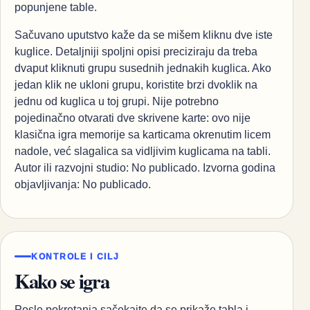
popunjene table.
Sačuvano uputstvo kaže da se mišem kliknu dve iste
kuglice. Detaljniji spoljni opisi preciziraju da treba
dvaput kliknuti grupu susednih jednakih kuglica. Ako
jedan klik ne ukloni grupu, koristite brzi dvoklik na
jednu od kuglica u toj grupi. Nije potrebno
pojedinačno otvarati dve skrivene karte: ovo nije
klasična igra memorije sa karticama okrenutim licem
nadole, već slagalica sa vidljivim kuglicama na tabli.
Autor ili razvojni studio: No publicado. Izvorna godina
objavljivanja: No publicado.
KONTROLE I CILJ
Kako se igra
Posle pokretanja sačekajte da se prikaže tabla i