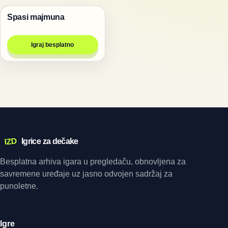
Spasi majmuna
Životinje
Igraj besplatno
IZD
Igrice za dečake
Besplatna arhiva igara u pregledaču, obnovljena za
savremene uređaje uz jasno odvojen sadržaj za
punoletne.
Igre