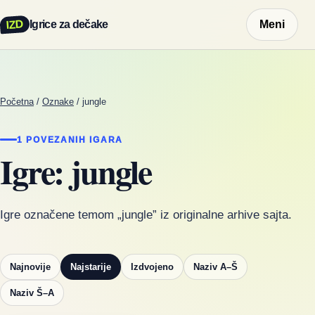
IZD
Igrice za dečake
Meni
Početna
/
Oznake
/
jungle
1 POVEZANIH IGARA
Igre: jungle
Igre označene temom „jungle” iz originalne arhive sajta.
Najnovije
Najstarije
Izdvojeno
Naziv A–Š
Naziv Š–A