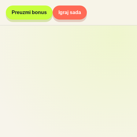
Preuzmi bonus
Igraj sada