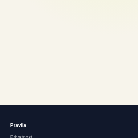
Pravila
Privatnost